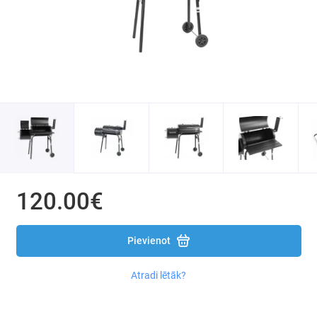
Siltumnīcas un plēves
Mangali / Grilli / Katli
Agrošķiedra / Agrotekstila nezāļu plēve /
mulčēšanai
Dārza šļūtenes un smidzinātāji
Ēnojošie (masķēšanās) tīkli / pārsegumi
balkoniem / žogiem / terasēm
Smidzinātāji
120.00€
Transporta rati un aksesuāri
Pievienot
Dārza rokas instruments
Atradi lētāk?
Līdzekļi pret kaitēkļiem: putniem / grauzējiem /
kukaiņiem