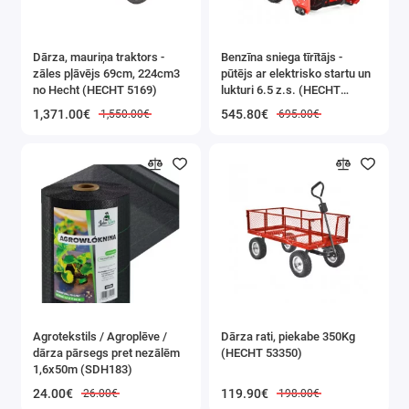
Dārza, mauriņa traktors -
Benzīna sniega tīrītājs -
zāles pļāvējs 69cm, 224cm3
pūtējs ar elektrisko startu un
no Hecht (HECHT 5169)
lukturi 6.5 z.s. (HECHT
9555SE)
1,371.00€
545.80€
1,550.00€
695.00€
Agrotekstils / Agroplēve /
Dārza rati, piekabe 350Kg
dārza pārsegs pret nezālēm
(HECHT 53350)
1,6x50m (SDH183)
24.00€
119.90€
26.00€
198.00€