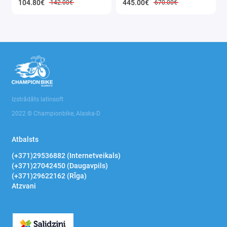
104.80€
445.00€
142.00€
670.00€
Izstrādāts latinsoft
2022 © Championbike, Alaska-D
Atbalsts
(+371)29536882 (Internetveikals)
(+371)27042450 (Daugavpils)
(+371)29622162 (RĪga)
Atzvani