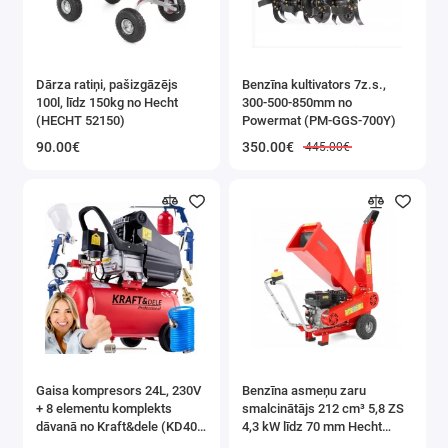
Dārza ratiņi, pašizgāzējs
Benzīna kultivators 7z.s.,
100l, līdz 150kg no Hecht
300-500-850mm no
(HECHT 52150)
Powermat (PM-GGS-700Y)
90.00€
350.00€
445.00€
Gaisa kompresors 24L, 230V
Benzīna asmeņu zaru
+ 8 elementu komplekts
smalcinātājs 212 cm³ 5,8 ZS
dāvanā no Kraft&dele (KD400
4,3 kW līdz 70 mm Hecht
3K)
(HECHT 6208)