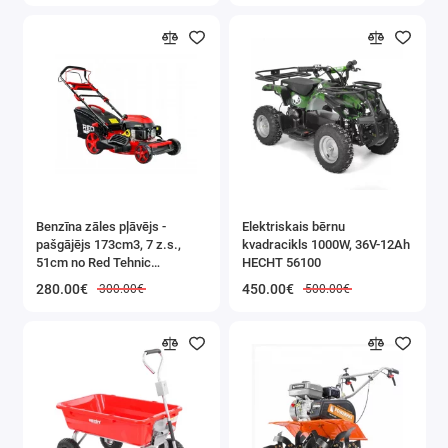
Benzīna zāles pļāvējs -
Elektriskais bērnu
pašgājējs 173cm3, 7 z.s.,
kvadracikls 1000W, 36V-12Ah
51cm no Red Tehnic
HECHT 56100
(RTKSS0096)
280.00€
450.00€
300.00€
500.00€