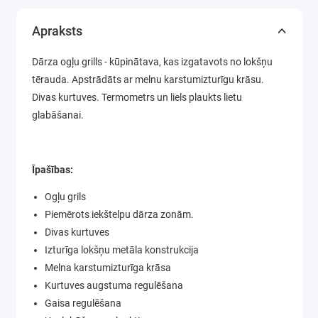
Apraksts
Dārza ogļu grills - kūpinātava, kas izgatavots no lokšņu
tērauda. Apstrādāts ar melnu karstumizturīgu krāsu.
Divas kurtuves. Termometrs un liels plaukts lietu
glabāšanai.
Īpašības:
Ogļu grils
Piemērots iekštelpu dārza zonām.
Divas kurtuves
Izturīga lokšņu metāla konstrukcija
Melna karstumizturīga krāsa
Kurtuves augstuma regulēšana
Gaisa regulēšana