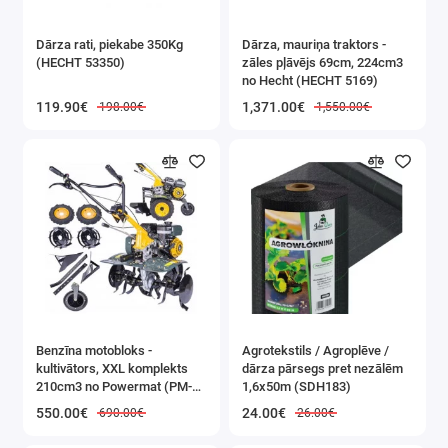
Asināmais ir aprīkots ar disku, kas pārklāts ar dimanta
Dārza rati, piekabe 350Kg
Dārza, mauriņa traktors -
putekļiem. Dimanta asmeņi ir izturīgāki un mazāk
(HECHT 53350)
zāles pļāvējs 69cm, 224cm3
no Hecht (HECHT 5169)
nolietojas nekā klasiskie akmeņi, ko izmanto asinātājos.
119.90€
1,371.00€
198.00€
1,550.00€
Pielikums nazim un šķērēm
Lietošanai ar asināmo akmeni.
Pulēšanas/slīpēšanas stiprinājums
Izmantošanai ar vilnas, filca vai stiepļu disku.
Benzīna motobloks -
Agrotekstils / Agroplēve /
kultivātors, XXL komplekts
dārza pārsegs pret nezālēm
210cm3 no Powermat (PM-
1,6x50m (SDH183)
Cirvja asināšanas iekārta
GGS-700M)
550.00€
24.00€
690.00€
26.00€
Speciāla ierīce, kas uzstādīta pareizā leņķī, ļauj precīzi