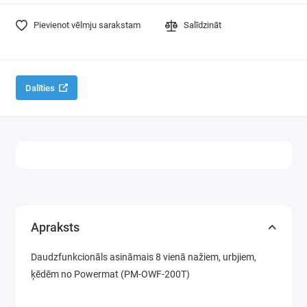
Virpas
Pievienot vēlmju sarakstam
Salīdzināt
Galda zāģi
Elektriskās ēveles un reismusi
Dalīties
Virsfrēzes
Instrumentu asināšanas iekārtas
Elektrības pagarinātāji
Galda urbjmašīnas
Apraksts
Elektrodzinēji, elektromotori
Daudzfunkcionāls asināmais 8 vienā nažiem, urbjiem,
ķēdēm no Powermat (PM-OWF-200T)