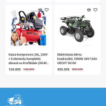
1 dimanta griezējs
2 x alumīnija oksīda slīpēšanas akmeņi (nerūsējošajam
tēraudam)
2 silīcija karbīda akmeņi (keramikai, stiklam, mīkstajiem
krāsainajiem metāliem)
4 alumīnija oksīda un hroma oksīda slīpēšanas akmeņi
vispārējai lietošanai uz rūdīta tērauda, ​​augsti leģētiem
lējumiem
2 tapas slīpēšanas diskiem (6mm / 12mm)
Gaisa kompresors 24L, 230V
1 konusveida saru birstes stienis
Elektriskais bērnu
+ 8 elementu komplekts
kvadracikls 1000W, 36V-12Ah
1 plakans sukas stienis
dāvanā no Kraft&dele (KD400
HECHT 56100
1 x oglekļa tērauda suka
3K)
104.80€
450.00€
142.00€
500.00€
1 serde ar uzskrūvējamu pulēšanas filcu
1 tapa mazu disku montāžai
Trīs elastīgi vārpstas galvas stiprinājumi
Piekare benzīna un elektrisko zāģu ķēžu asināšanai.
Pielikums krūmgriežu asināšanai.
Piederums zaru šķēru, zāles pļāvēju un citu