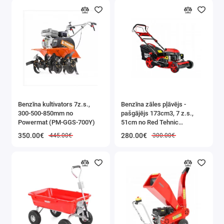
uzasināt cirvi, izmantojot āķi.
Urbja stiprinājums
Paredzēts HSS urbju asināšanai ar diametru no 3 līdz 13
mm uz diska ar dimanta pārklājumu.
Benzīna kultivators 7z.s.,
Benzīna zāles pļāvējs -
Pielikums kaltiem un plaknēm
300-500-850mm no
pašgājējs 173cm3, 7 z.s.,
Powermat (PM-GGS-700Y)
51cm no Red Tehnic
Īpašs stiprinājums ar regulēšanu un magnētiem, kas
(RTKSS0096)
350.00€
280.00€
445.00€
300.00€
paredzēts kaltu un plakņu asināšanai no 6 līdz 51 mm
vajadzīgajā leņķī.
Vairogu komplekts
Stiepļu disks - slīpēšanai (50 mm)