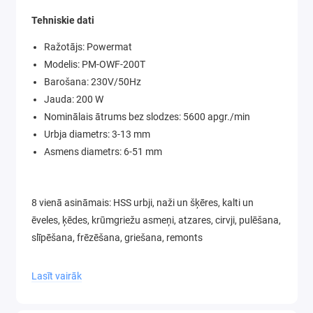
Tehniskie dati
Ražotājs: Powermat
Modelis: PM-OWF-200T
Barošana: 230V/50Hz
Jauda: 200 W
Nominālais ātrums bez slodzes: 5600 apgr./min
Urbja diametrs: 3-13 mm
Asmens diametrs: 6-51 mm
8 vienā asināmais: HSS urbji, naži un šķēres, kalti un
ēveles, ķēdes, krūmgriežu asmeņi, atzares, cirvji, pulēšana,
slīpēšana, frēzēšana, griešana, remonts
Lasīt vairāk
Aprīkojums: