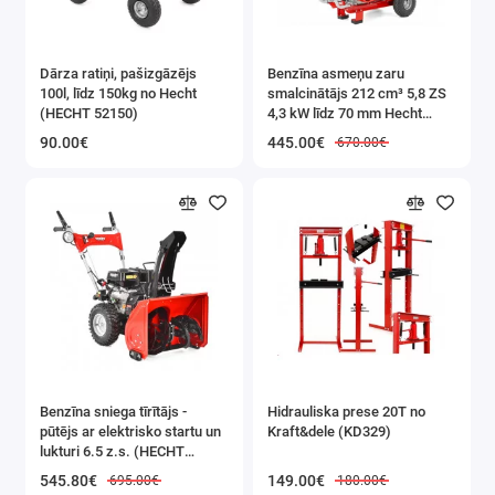
Akmens disks - asināšanai (53 mm)
Vilnas disks - pulēšanai (52 mm)
Dimanta disks - asināšanai (52 mm)
Dārza ratiņi, pašizgāzējs
Benzīna asmeņu zaru
Filca disks - pulēšanai (52 mm)
100l, līdz 150kg no Hecht
smalcinātājs 212 cm³ 5,8 ZS
(HECHT 52150)
4,3 kW līdz 70 mm Hecht
Piederumi Saturs
(HECHT 6208)
90.00€
19 melni korunda diski
445.00€
670.00€
13 sarkanā korunda diski
10 smilšpapīra diski
3 pulēšanas filcs 12 mm
1 pulēšanas filcs 25mm
1 pudele pulēšanas pastas
1 ar dimantu pārklāts asināšanas akmens
2 tapu bukses (2,35 mm/3,2 mm)
6 x 6 mm smilšpapīra diski
8 x 12 mm smilšpapīra diski
Benzīna sniega tīrītājs -
Hidrauliska prese 20T no
4 ar dimantu pārklātas tapas
pūtējs ar elektrisko startu un
Kraft&dele (KD329)
1 ātrgaitas griezējs mīkstiem materiāliem, piemēram,
lukturi 6.5 z.s. (HECHT
9555SE)
kokam, plastmasai un krāsainiem metāliem (mīksts)
545.80€
149.00€
695.00€
180.00€