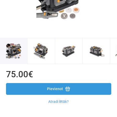
Instruments Kraft&dele X-series
Ripzāģi
Zobenzāģi
Perforatori un atskaldāmie āmuri
Krāsošanas un līmes pistoles
Celtniecības fēni
75.00€
Elektriskie maisītāji
Lentzāģi
Pievienot
Vītņu mašīnas
Atradi lētāk?
Leņķzāģi, griezējzāģi