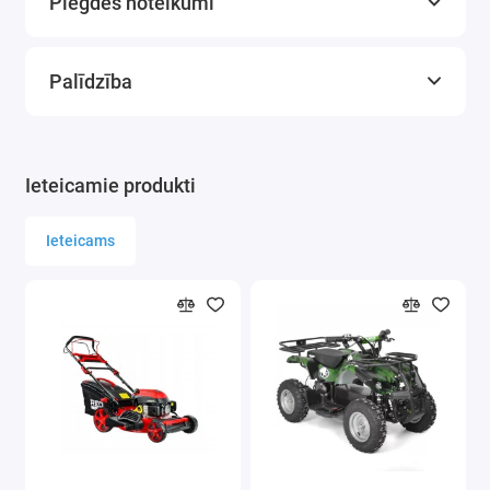
Piegdes noteikumi
brīvību darbības laikā
APRĪKOJUMS:
Palīdzība
Ekscentra slīpmašīna
150 mm diametra paliktnis ar Velcro aizdari
Putekļu nosūkšanas šļūtene
Ieteicamie produkti
Putekļu maisiņš
1/4" gaisa savienojuma gals
Ieteicams
4x 180 graudu smilšpapīrs
4x 120 graudu smilšpapīrs
4x 80 graudu smilšpapīrs
APRAKSTS:
Orbitālās slīpmašīnas tiek izmantotas gan
rūpniecībā, gan visu veidu darbnīcās, sagatavojot