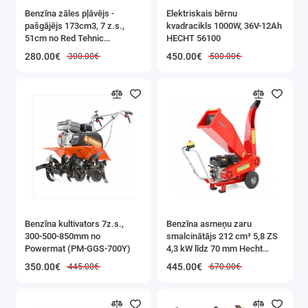
virsmas krāsošanas pārklājumiem. Darba diska
Benzīna zāles pļāvējs -
Elektriskais bērnu
ekscentriskā kustība nodrošina vienmērīgu
pašgājējs 173cm3, 7 z.s.,
kvadracikls 1000W, 36V-12Ah
51cm no Red Tehnic
HECHT 56100
virsmas apstrādi un noņem putekļus ārpus darba
(RTKSS0096)
280.00€
450.00€
300.00€
500.00€
diska. Pēc 1 metra garās elastīgās šļūtenes
pievienošanas putekļus var izvadīt komplektā
iekļautajā putekļu maisiņā vai izsūkt ar
rūpniecisko putekļsūcēju. Ierīce ir paredzēta
sausai darbībai.
Benzīna kultivators 7z.s.,
Benzīna asmeņu zaru
300-500-850mm no
smalcinātājs 212 cm³ 5,8 ZS
Powermat (PM-GGS-700Y)
4,3 kW līdz 70 mm Hecht
(HECHT 6208)
350.00€
445.00€
445.00€
670.00€