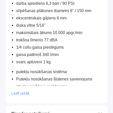
darba spiediens 6,3 bāri / 90 PSI
slīpēšanas plāksnes diametrs 6" / 150 mm
ekscentriskais gājiens 6 mm
diska vītne 5/16"
maksimālais ātrums 10 000 apgr./min
trokšņa līmenis 77 dBA
1/4 collu gaisa pieslēgums
gaisa patēriņš 340 l/min
svars aptuveni 1 kg
putekļu nosūkšanas sistēma
Putekļu nosūkšanas šļūtenes savienojums
izturīgs iekšējais mehānisms
Lasīt vairāk
ir Velcro stiprinājums slīpēšanas diskiem
Roktura un pārslēgšanas sviras ergonomiskā
forma nodrošina pilnīgu dzirnaviņas darbības