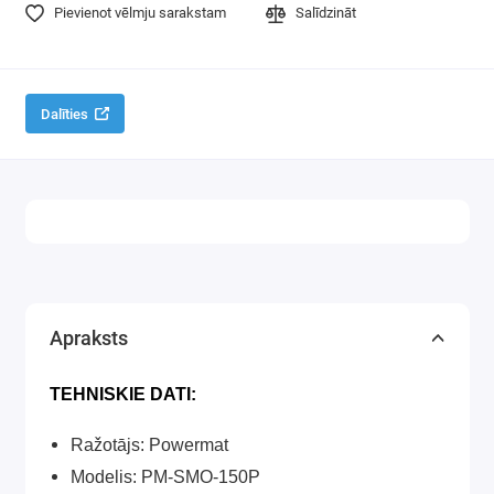
Pievienot vēlmju sarakstam
Salīdzināt
Virpas
Galda zāģi
Dalīties
Elektriskās ēveles un reismusi
Virsfrēzes
Instrumentu asināšanas iekārtas
Elektrības pagarinātāji
Galda urbjmašīnas
Apraksts
Elektrodzinēji, elektromotori
TEHNISKIE DATI:
Ražotājs: Powermat
Modelis: PM-SMO-150P