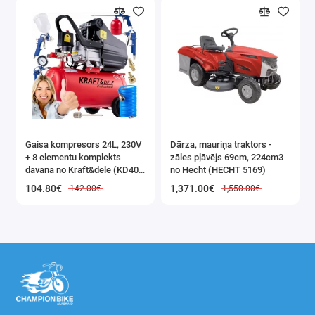
Gaisa kompresors 24L, 230V
Dārza, mauriņa traktors -
+ 8 elementu komplekts
zāles pļāvējs 69cm, 224cm3
dāvanā no Kraft&dele (KD400
no Hecht (HECHT 5169)
3K)
104.80€
1,371.00€
142.00€
1,550.00€