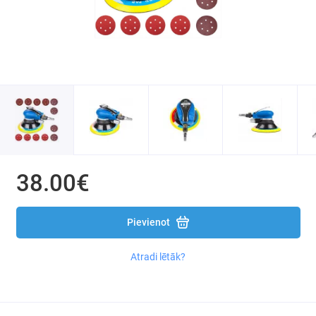
Instruments Kraft&dele X-series
Ripzāģi
Zobenzāģi
Perforatori un atskaldāmie āmuri
Krāsošanas un līmes pistoles
Celtniecības fēni
38.00€
Elektriskie maisītāji
Pievienot
Lentzāģi
Atradi lētāk?
Vītņu mašīnas
Leņķzāģi, griezējzāģi