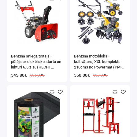
Benzīna sniega tīrītājs -
Benzīna motobloks -
pūtējs ar elektrisko startu un
kultivātors, XXL komplekts
lukturi 6.5 z.s. (HECHT
210cm3 no Powermat (PM-
9555SE)
GGS-700M)
545.80€
550.00€
695.00€
690.00€