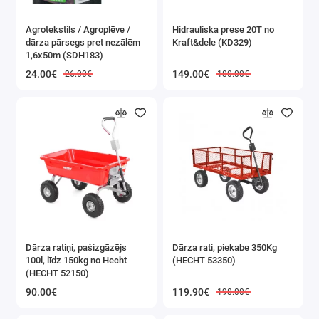
Agrotekstils / Agroplēve /
Hidrauliska prese 20T no
dārza pārsegs pret nezālēm
Kraft&dele (KD329)
1,6x50m (SDH183)
24.00€
149.00€
26.00€
180.00€
Dārza ratiņi, pašizgāzējs
Dārza rati, piekabe 350Kg
100l, līdz 150kg no Hecht
(HECHT 53350)
(HECHT 52150)
90.00€
119.90€
198.00€