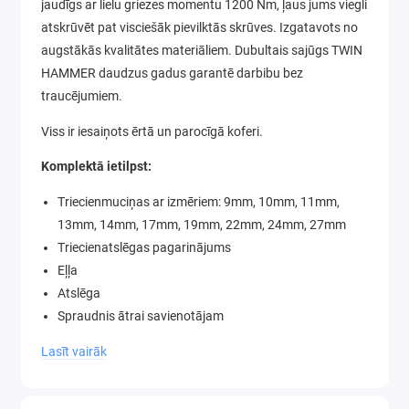
jaudīgs ar lielu griezes momentu 1200 Nm, ļaus jums viegli
atskrūvēt pat visciešāk pievilktās skrūves. Izgatavots no
augstākās kvalitātes materiāliem. Dubultais sajūgs TWIN
HAMMER daudzus gadus garantē darbibu bez
traucējumiem.
Viss ir iesaiņots ērtā un parocīgā koferi.
Komplektā ietilpst:
Triecienmuciņas ar izmēriem: 9mm, 10mm, 11mm,
13mm, 14mm, 17mm, 19mm, 22mm, 24mm, 27mm
Triecienatslēgas pagarinājums
Eļļa
Atslēga
Spraudnis ātrai savienotājam
Tehniskie dati
Lasīt vairāk
Modelis: KD1433
Ierīces tips: Pneimatiskā triecienatslēga