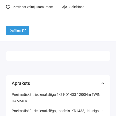
Virpas
Pievienot vēlmju sarakstam
Salīdzināt
Galda zāģi
Elektriskās ēveles un reismusi
Dalīties
Virsfrēzes
Instrumentu asināšanas iekārtas
Elektrības pagarinātāji
Galda urbjmašīnas
Apraksts
Elektrodzinēji, elektromotori
Pneimatiskā triecienatslēga 1/2 KD1433 1200Nm TWIN
HAMMER
Pneimatiskā triecienatslēga, modelis KD1433, izturīgs un