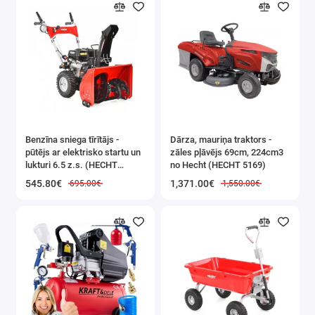
Benzīna sniega tīrītājs -
Dārza, mauriņa traktors -
pūtējs ar elektrisko startu un
zāles pļāvējs 69cm, 224cm3
lukturi 6.5 z.s. (HECHT
no Hecht (HECHT 5169)
9555SE)
545.80€
1,371.00€
695.00€
1,550.00€