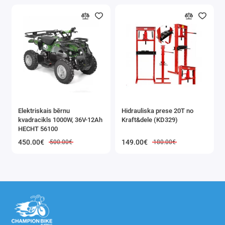
Elektriskais bērnu
Hidrauliska prese 20T no
kvadracikls 1000W, 36V-12Ah
Kraft&dele (KD329)
HECHT 56100
450.00€
149.00€
500.00€
180.00€