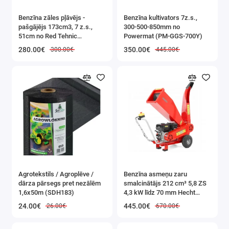
Benzīna zāles pļāvējs -
Benzīna kultivators 7z.s.,
pašgājējs 173cm3, 7 z.s.,
300-500-850mm no
51cm no Red Tehnic
Powermat (PM-GGS-700Y)
(RTKSS0096)
280.00€
350.00€
300.00€
445.00€
Agrotekstils / Agroplēve /
Benzīna asmeņu zaru
dārza pārsegs pret nezālēm
smalcinātājs 212 cm³ 5,8 ZS
1,6x50m (SDH183)
4,3 kW līdz 70 mm Hecht
(HECHT 6208)
24.00€
445.00€
26.00€
670.00€