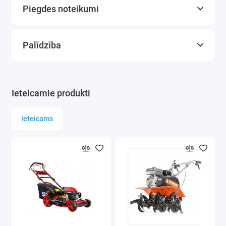
Piegdes noteikumi
Uzgalis: 1/2"
Skrūves izmērs: 5/8 (16mm)
Cietais griezes moments: 1200Nm
Palīdzība
Rotācijas ātrums: 7500 apgr./min
Vidējais hidrauliskais patēriņš: 184l/min
Gaisa ieplūdes izmērs: 1/4"
Pneimatiskā šļūtene: 3/8"
Ieteicamie produkti
Skaņas jaudas līmenis: 95,4 dB (A)
Komplekta svars: 4,5 kg
Ieteicams