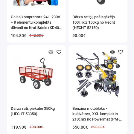
Gaisa kompresors 24L, 230V
Dārza ratiņi, pašizgāzējs
+ 8 elementu komplekts
100l, līdz 150kg no Hecht
dāvanā no Kraft&dele (KD400
(HECHT 52150)
3K)
104.80€
90.00€
142.00€
Dārza rati, piekabe 350Kg
Benzīna motobloks -
(HECHT 53350)
kultivātors, XXL komplekts
210cm3 no Powermat (PM-
GGS-700M)
119.90€
550.00€
198.00€
690.00€