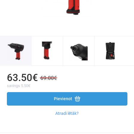
Instruments Kraft&dele X-series
Ripzāģi
Zobenzāģi
Perforatori un atskaldāmie āmuri
Krāsošanas un līmes pistoles
Celtniecības fēni
63.50€
69.00€
savings 5.50€
Elektriskie maisītāji
Pievienot
Lentzāģi
Atradi lētāk?
Vītņu mašīnas
Leņķzāģi, griezējzāģi