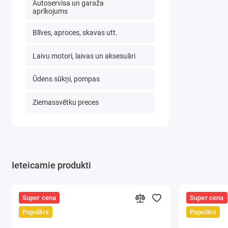
Autoservisa un garaža
aprīkojums
Blīves, aproces, skavas utt.
Laivu motori, laivas un aksesuāri
Ūdens sūkņi, pompas
Ziemassvētku preces
Ieteicamie produkti
Super cena
Super cena
Populārs
Populārs