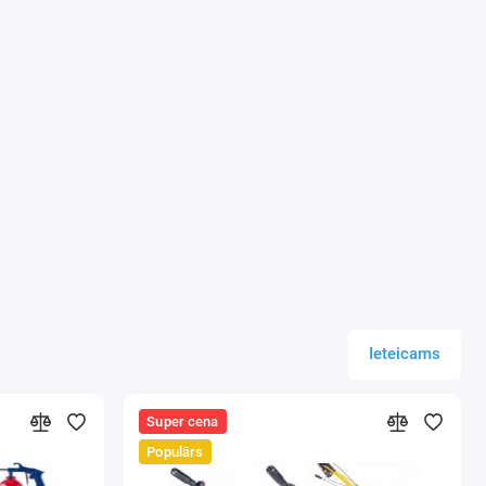
Ieteicams
Super cena
Populārs