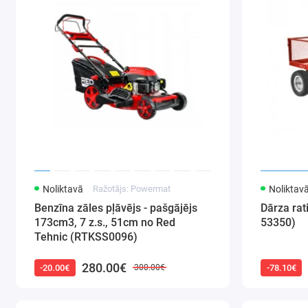
Noliktavā
Ražotājs: Powermat
Noliktav
Benzīna zāles pļāvējs - pašgājējs
Dārza ra
173cm3, 7 z.s., 51cm no Red
53350)
Tehnic (RTKSS0096)
280.00€
-20.00€
-78.10€
300.00€