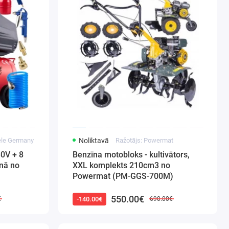
ele Germany
Noliktavā
Ražotājs: Powermat
0V + 8
Benzīna motobloks - kultivātors,
nā no
XXL komplekts 210cm3 no
Powermat (PM-GGS-700M)
550.00€
-140.00€
€
690.00€