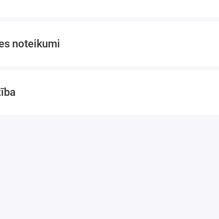
es noteikumi
zība