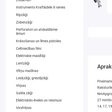
Instruments Kraft&dele X-series
Ripzāģi
Zobenzāģi
Perforatori un atskaldāmie
āmuri
Krāsošanas un līmes pistoles
Celtniecības fēni
Elektriskie maisītāji
Lentzāģi
Aprak
Vītņu mašīnas
Leņķzāģi, griezējzāģi
Pneimatis
Virpas
Raksturli
Galda zāģi
NmApgrozī
27 mmSvar
Elektriskās ēveles un reismusi
14, 17, 1
Virsfrēzes