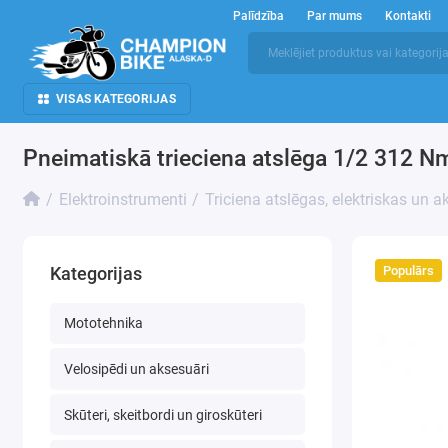
Palīdzība
Par mums
Kontakti
VISAS KATEGORIJAS
Pneimatiskā trieciena atslēga 1/2 312 
Elektroinstrumenti
Triciena atslēgas, elektriskas un 
Populārs
Kategorijas
Mototehnika
Velosipēdi un aksesuāri
Skūteri, skeitbordi un giroskūteri