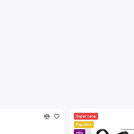
Super cena
Populārs
Hits