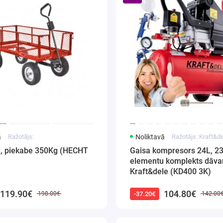
ā
Ražotājs:
Noliktavā
Ražotājs: Kraft&d
ti, piekabe 350Kg (HECHT
Gaisa kompresors 24L, 23
elementu komplekts dāva
Kraft&dele (KD400 3K)
119.90€
104.80€
-37.20€
198.00€
142.00