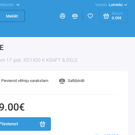
Atbalsts
Valoda
Latviešu
Grozs
0
Meklēt
0.00€
LE
lvām 17 gab. KD1420 K KRAFT & DELE
Pievienot vēlmju sarakstam
Salīdzināt
9.00€
Pievienot