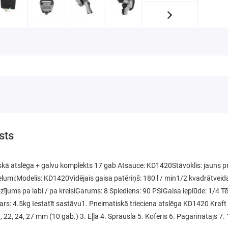
sts
kā atslēga + galvu komplekts 17 gab Atsauce: KD1420Stāvoklis: jauns pr
elumi:Modelis: KD1420Vidējais gaisa patēriņš: 180 l / min1/2 kvadrātve
jums pa labi / pa kreisiGarums: 8 Spiediens: 90 PSIGaisa ieplūde: 1/4 Tērau
s: 4.5kg Iestatīt sastāvu1. Pneimatiskā trieciena atslēga KD1420 Kraft & 
9, 22, 24, 27 mm (10 gab.) 3. Eļļa 4. Sprausla 5. Koferis 6. Pagarinātājs 7