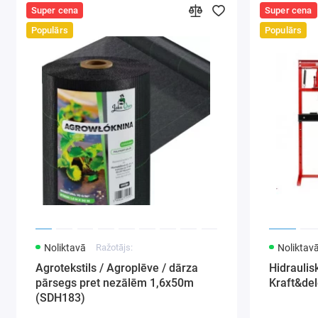
Super cena
Super cena
Populārs
Populārs
Noliktavā
Ražotājs:
Noliktav
Agrotekstils / Agroplēve / dārza
Hidraulis
pārsegs pret nezālēm 1,6x50m
Kraft&de
(SDH183)