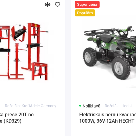
Super cena
Populārs
ā
Ražotājs: Kraft&dele Germany
Noliktavā
Ražotājs: Hecht
ka prese 20T no
Elektriskais bērnu kvadrac
le (KD329)
1000W, 36V-12Ah HECHT