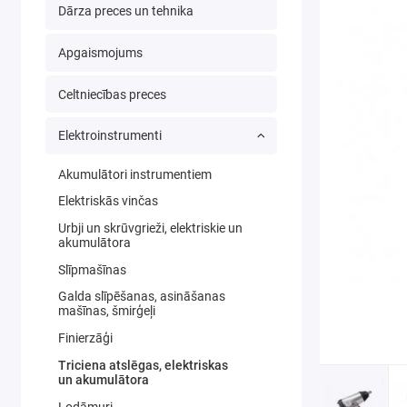
Dārza preces un tehnika
Apgaismojums
Celtniecības preces
Elektroinstrumenti
Akumulātori instrumentiem
Elektriskās vinčas
Urbji un skrūvgrieži, elektriskie un
akumulātora
Slīpmašīnas
Galda slīpēšanas, asināšanas
mašīnas, šmirģeļi
Finierzāģi
Triciena atslēgas, elektriskas
un akumulātora
Lodāmuri