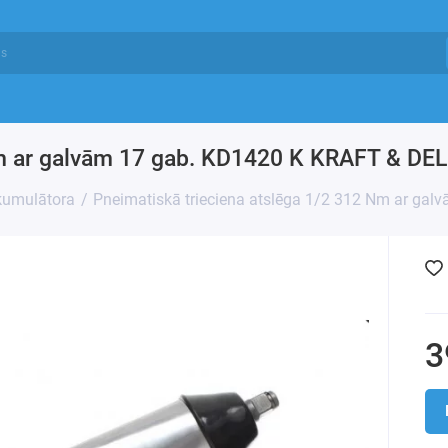
Nm ar galvām 17 gab. KD1420 K KRAFT & DE
akumulātora
Pneimatiskā trieciena atslēga 1/2 312 Nm ar ga
3