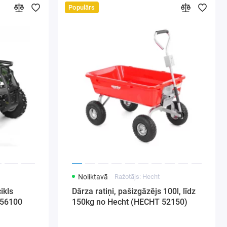
Populārs
Noliktavā
Ražotājs: Hecht
ikls
Dārza ratiņi, pašizgāzējs 100l, līdz
 56100
150kg no Hecht (HECHT 52150)