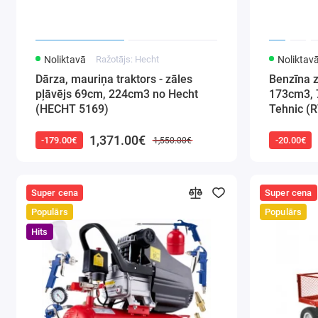
Noliktavā
Ražotājs: Hecht
Noliktav
Dārza, mauriņa traktors - zāles
Benzīna z
pļāvējs 69cm, 224cm3 no Hecht
173cm3, 7
(HECHT 5169)
Tehnic (
1,371.00€
-179.00€
-20.00€
1,550.00€
Super cena
Super cena
Populārs
Populārs
Hits