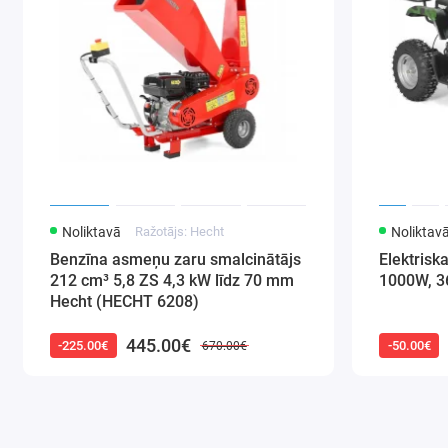
Noliktavā
Ražotājs: Hecht
Noliktav
Benzīna asmeņu zaru smalcinātājs
Elektrisk
212 cm³ 5,8 ZS 4,3 kW līdz 70 mm
1000W, 3
Hecht (HECHT 6208)
445.00€
-225.00€
-50.00€
670.00€