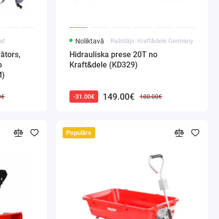
at
Noliktavā
Ražotājs: Kraft&dele Germany
ātors,
Hidrauliska prese 20T no
o
Kraft&dele (KD329)
M)
149.00€
-31.00€
0€
180.00€
Populārs