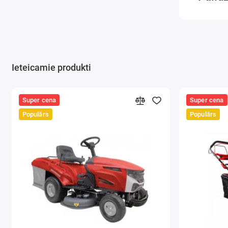
Ieteicamie produkti
Super cena
Super cena
Populārs
Populārs