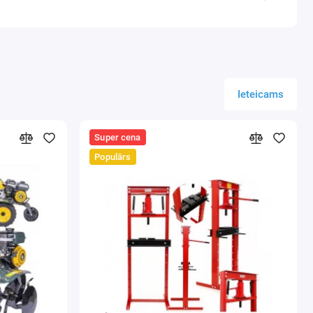
Ieteicams
Super cena
Populārs