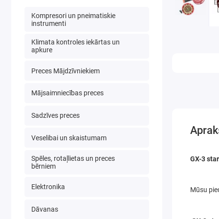
Kompresori un pneimatiskie
instrumenti
Klimata kontroles iekārtas un
apkure
Preces Mājdzīvniekiem
Mājsaimniecības preces
Sadzīves preces
Aprak
Veselibai un skaistumam
Spēles, rotaļlietas un preces
GX-3 sta
bērniem
Elektronika
Mūsu pied
Dāvanas