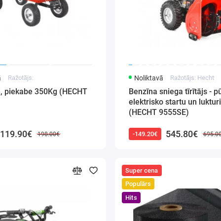
ā
Ražotājs:
Noliktavā
Ražotājs: Hecht
ti, piekabe 350Kg (HECHT
Benzīna sniega tīrītājs - p
elektrisko startu un lukturi
(HECHT 9555SE)
119.90€
545.80€
-149.20€
198.00€
695.0
Super cena
Populārs
Hits