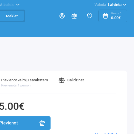
Atbalsts
Valoda
Latviešu
Grozs
0
Meklēt
0.00€
Pievienot vēlmju sarakstam
Salīdzināt
Pievienots 1 person
5.00€
Pievienot