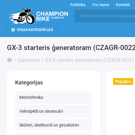
Palīdzība
Par mums
Kontakti
VISAS KATEGORIJAS
GX-3 starteris ģeneratoram (CZAGR-0022
Ģeneratori
GX-3 starteris ģeneratoram (CZAGR-0022)
Populārs
Kategorijas
Mototehnika
Velosipēdi un aksesuāri
Skūteri, skeitbordi un giroskūteri