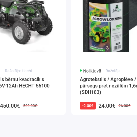
ā
Ražotājs: Hecht
Noliktavā
Ražotājs:
ais bērnu kvadracikls
Agrotekstils / Agroplēve /
6V-12Ah HECHT 56100
pārsegs pret nezālēm 1,
(SDH183)
450.00€
24.00€
-2.00€
500.00€
26.00€