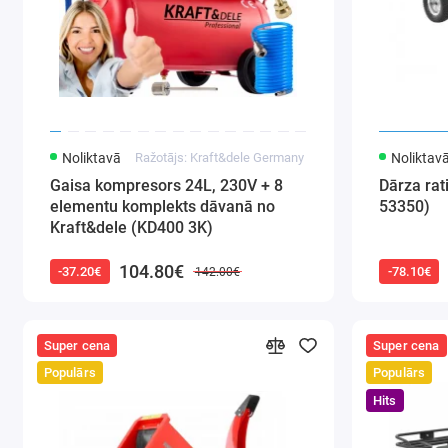
Noliktavā
Ražotājs: Kraft&dele Germany
Noliktav
Gaisa kompresors 24L, 230V + 8
Dārza ra
elementu komplekts dāvanā no
53350)
Kraft&dele (KD400 3K)
104.80€
-37.20€
-78.10€
142.00€
Super cena
Super cena
Populārs
Populārs
Hits