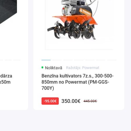
Noliktavā
Ražotājs: Powermat
 dārza
Benzīna kultivators 7z.s., 300-500-
6x50m
850mm no Powermat (PM-GGS-
700Y)
350.00€
-95.00€
445.00€