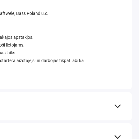
aftwele, Bass Poland u.c.
tākajos apstākļos.
oši lietojams.
as laiks.
ā startera aizstājējs un darbojas tikpat labi kā