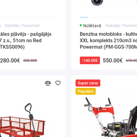
ā
Ražotājs: Powermat
Noliktavā
Ražotājs: Powerm
āles pļāvējs - pašgājējs
Benzīna motobloks - kultiv
 z.s., 51cm no Red
XXL komplekts 210cm3 n
RTKSS0096)
Powermat (PM-GGS-700
280.00€
550.00€
-140.00€
300.00€
690.0
Super cena
Populārs