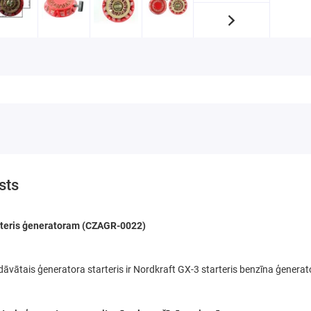
sts
rteris ģeneratoram (CZAGR-0022)
āvātais ģeneratora starteris ir Nordkraft GX-3 starteris benzīna ģene