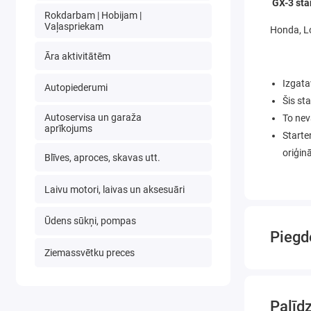
GX-3 sta
Rokdarbam | Hobijam |
Vaļaspriekam
Honda, Lo
Āra aktivitātēm
Izgata
Autopiederumi
Šis sta
Autoservisa un garaža
To nev
aprīkojums
Starter
oriģinā
Blīves, aproces, skavas utt.
Laivu motori, laivas un aksesuāri
Ūdens sūkņi, pompas
Piegd
Ziemassvētku preces
Palīd