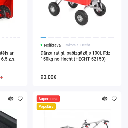
Noliktavā
Ražotājs: Hecht
ūtējs ar
Dārza ratiņi, pašizgāzējs 100l, līdz
 6.5 z.s.
150kg no Hecht (HECHT 52150)
90.00€
0€
Super cena
Populārs