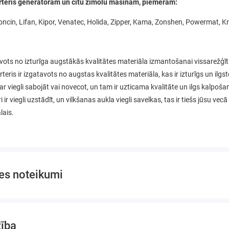
rteris ģeneratoram un citu zīmolu mašīnām, piemēram:
ncin, Lifan, Kipor, Venatec, Holida, Zipper, Kama, Zonshen, Powermat, Kr
vots no izturīga augstākās kvalitātes materiāla izmantošanai vissarežģī
rteris ir izgatavots no augstas kvalitātes materiāla, kas ir izturīgs un ilgst
ar viegli sabojāt vai novecot, un tam ir uzticama kvalitāte un ilgs kalpošan
i ir viegli uzstādīt, un vilkšanas aukla viegli savelkas, tas ir tiešs jūsu vec
lais.
es noteikumi
zība