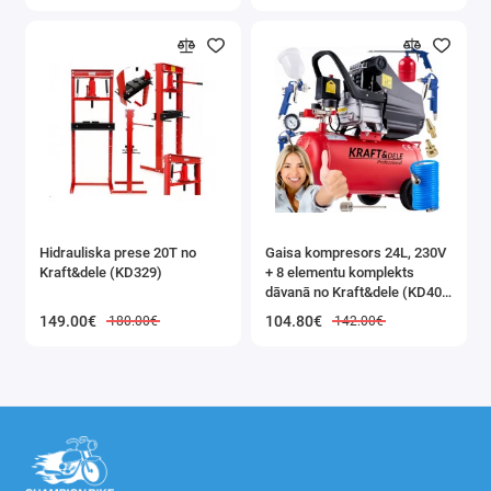
Ražošanas gads:
2025. gada maijs
Maksimālais sensora kalpošanas
laiks:
2030. gada maijs
✅ PILNĪGA AIZSARDZĪBA
Divi draudi - Viens sensors!
Hidrauliska prese 20T no
Gaisa kompresors 24L, 230V
Kraft&dele (KD329)
+ 8 elementu komplekts
ProtectSensor5000 nosaka:
dāvanā no Kraft&dele (KD400
3K)
149.00€
104.80€
180.00€
142.00€
Oglekļa monoksīds (CO)
Viegli uzliesmojošas gāzes
- metāns,
propāns, butāns, sašķidrinātā naftas gāze
(SNG), dabasgāze