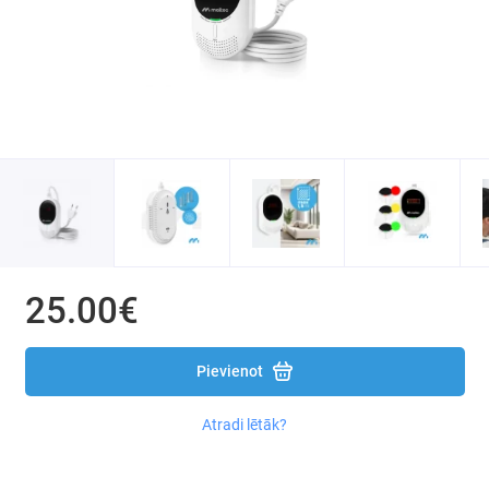
Gaisa mitrinātāji, Difuzori, Aromaterapija
Ozonatori
Gāzes sildītāji
Dīzeļdegvielas sildītāji
25.00€
Pievienot
Atradi lētāk?