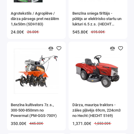
uzstādīšana virtuvē, katlu telpā, viesistabā vai
Agrotekstils / Agroplēve /
Benzīna sniega tīrītājs -
guļamistabā
dārza pārsegs pret nezālēm
pūtējs ar elektrisko startu un
1,6x50m (SDH183)
lukturi 6.5 z.s. (HECHT
ATBILSTĪBA STANDARTIEM
—
9555SE)
24.00€
545.80€
26.00€
695.00€
EN14604:2005/AC:2008 un EN50291-1:2018
SENSORA KALPOŠANAS LAIKS
— līdz 5
gadiem
✅ PARAMETRI:
Modelis:
ProtectSensor5000
Ierīces tips:
Gāzes un oglekļa monoksīda
Benzīna kultivators 7z.s.,
Dārza, mauriņa traktors -
300-500-850mm no
zāles pļāvējs 69cm, 224cm3
sensors
Powermat (PM-GGS-700Y)
no Hecht (HECHT 5169)
Sensora kalpošanas laiks:
līdz
5 gadiem
350.00€
1,371.00€
445.00€
1,550.00€
Tips:
B