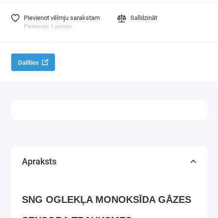
Pievienot vēlmju sarakstam
Salīdzināt
Pievienots 1 person
Dalīties
Apraksts
SNG OGLEKĻA MONOKSĪDA GĀZES