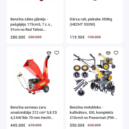
Strāvas vads:
143 cm
Produkta svars:
300 g
Benzīna zāles pļāvējs -
Dārza rati, piekabe 350Kg
Iepakojuma izmēri:
17,5 x 12 x 5 cm
pašgājējs 173cm3, 7 z.s.,
(HECHT 53350)
51cm no Red Tehnic
(RTKSS0096)
280.00€
119.90€
300.00€
198.00€
✅ SERTIFICĒTS OGLEKĻA OKSĪDA UN
GĀZES SENSORS
Apkures sezonā palielinās saindēšanās ar oglekļa
monoksīdu risks. ProtectSensor5000 samazina šo
risku, brīdinot par bīstamu CO vai viegli
uzliesmojošas gāzes koncentrāciju. Tas nosaka
Benzīna asmeņu zaru
gan vieglās gāzes (metānu, dabasgāzi), gan
Benzīna motobloks -
smalcinātājs 212 cm³ 5,8 ZS
kultivātors, XXL komplekts
smagākas par gaisu gāzes (sašķidrināto naftas
4,3 kW līdz 70 mm Hecht
210cm3 no Powermat (PM-
(HECHT 6208)
GGS-700M)
gāzi, propānu, butānu).
445.00€
550.00€
670.00€
690.00€