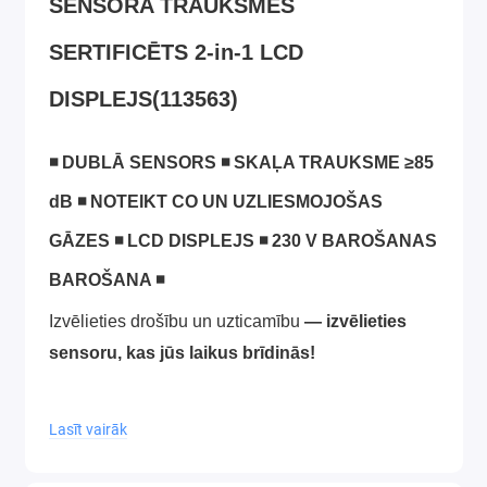
SENSORA TRAUKSMES
SERTIFICĒTS 2-in-1 LCD
DISPLEJS(113563)
◾ DUBLĀ SENSORS ◾ SKAĻA TRAUKSME ≥85
dB ◾ NOTEIKT CO UN UZLIESMOJOŠAS
GĀZES ◾ LCD DISPLEJS ◾ 230 V BAROŠANAS
BAROŠANA ◾
Izvēlieties drošību un uzticamību
— izvēlieties
sensoru, kas jūs laikus brīdinās!
Lasīt vairāk
✅ GALVENĀS PRODUKTA ĪPAŠĪBAS