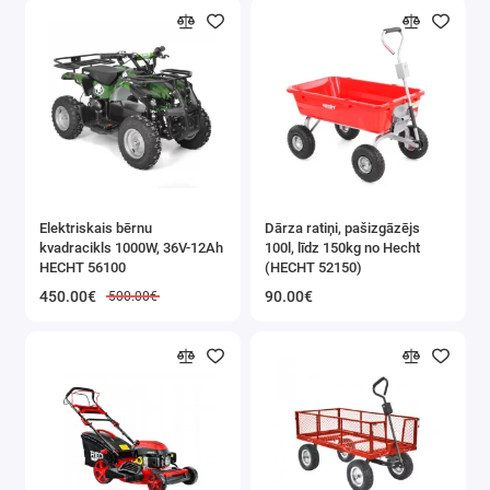
CO noteikšanas diapazons:
50 / 100 / 300
ppm
Degošu gāzu noteikšanas diapazons:
8%
no zemākās pieļaujamās temperatūras (LEL)
Sensori:
elektroķīmiskie (CO) + katalītiskie
(viegli uzliesmojošas gāzes)
Barošanas avots:
maiņstrāva 100–240 V / 50
Elektriskais bērnu
Dārza ratiņi, pašizgāzējs
kvadracikls 1000W, 36V-12Ah
100l, līdz 150kg no Hecht
Hz
HECHT 56100
(HECHT 52150)
Enerģijas patēriņš:
maks. 5 W
450.00€
90.00€
500.00€
Trauksme:
skaņas signāls ≥85 dB (3 m) +
gaisma
Darbības apstākļi:
-10°C ~ +55°C; mitrums
<95%; spiediens 86–106 kPa
Sensora izmēri:
14 x 8 cm