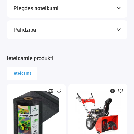
DIVAS DETEKCIJAS TEHNOLOĢIJAS
—
Piegdes noteikumi
elektroķīmiskais sensors (CO) + katalītiskais
sensors (degošas gāzes)
Palīdzība
PLAŠS DETEKTĒJAMO GĀZU KLĀSTS
-
oglekļa monoksīds (CO), metāns, propāns,
butāns, sašķidrinātā naftas gāze (SNG),
Ieteicamie produkti
dabasgāze
SKAĻA UN REDZAMA TRAUKSME
- skaņas
Ieteicams
signāls ≥85 dB un gaisma
LCD displejs
— reāllaikā parāda pašreizējo
gāzes koncentrāciju (PPM un %LEL)
100–240 V maiņstrāvas elektrotīkla
barošanas avots
— nav nepieciešams mainīt
baterijas
KOMPAKTS KORPUSS
— vienkārša