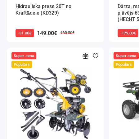
Hidrauliska prese 20T no
Dārza, ma
Kraft&dele (KD329)
pļāvējs 
(HECHT 
149.00€
-31.00€
-179.00€
180.00€
Super cena
Super cena
Populārs
Populārs