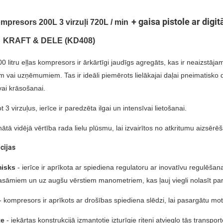
+ gaisa pistole ar di
ompresors 200L 3 virzuļi 720L / min
KRAFT & DELE
(KD408)
 litru eļļas kompresors ir ārkārtīgi jaudīgs agregāts, kas ir neaizstā
 vai uzņēmumiem. Tas ir ideāli piemērots lielākajai daļai pneimatisko
 vai krāsošanai.
 3 virzuļus, ierīce ir paredzēta ilgai un intensīvai lietošanai.
ātā vidējā vērtība rada lielu plūsmu, lai izvairītos no atkritumu aizsērē
cijas
isks
- ierīce ir aprīkota ar spiediena regulatoru ar inovatīvu regulēš
lasāmiem un uz augšu vērstiem manometriem, kas ļauj viegli nolasīt pa
- kompresors ir aprīkots ar drošības spiediena slēdzi, lai pasargātu mo
te
- iekārtas konstrukcijā izmantotie izturīgie riteņi atvieglo tās transpor