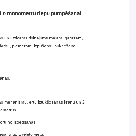
gitālo monometru riepu pumpēšanai
jams un uzticams risinājums mājām, garāžām,
 darbu, piemēram, izpūšanai, sūknēšanai,
šanas.
anas mehānismu, ērtu iztukšošanas krānu un 2
rametrus.
toru no izdegšanas.
tēšanu uz izvēlēto vietu.