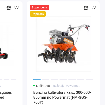
Super cena
Populārs
at
Noliktavā
Ražotājs: Powermat
šgājējs
Benzīna kultivators 7z.s., 300-500-
Red
850mm no Powermat (PM-GGS-
700Y)