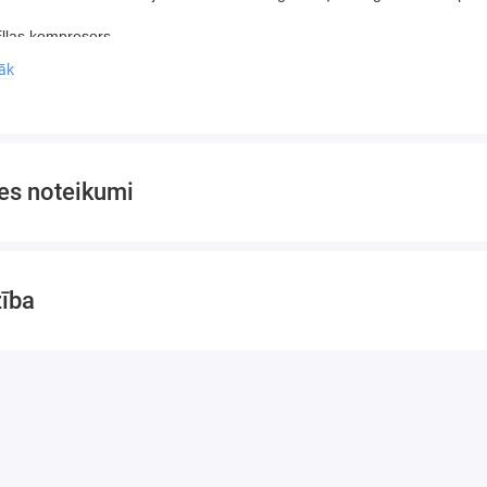
Eļļas kompresors
is: KD408 V-0.36/8
rāk
u skaits: 3
a diametrs: 65 mm
a jauda: 4,8 kW/6,5 ZS.
as jauda: 720 l/min.
es noteikumi
vitātes jauda: 430 l/min.
ra tilpums: 200 l
nas avots: 400 V / 50-60 Hz
ms: 95 dB
zība
spiediens: 8 bāri
eļļošana
otā eļļa: kompresora eļļa
sora piedziņa: ar siksnu darbināms motors
 tips: asinhronais
 dzesēšana