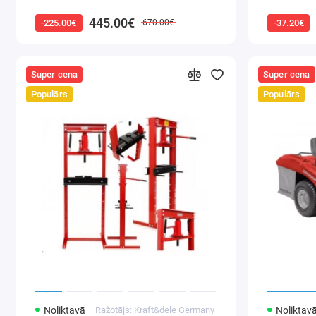
445.00€
-225.00€
-37.20€
670.00€
Super cena
Super cena
Populārs
Populārs
Noliktavā
Ražotājs: Kraft&dele Germany
Noliktav