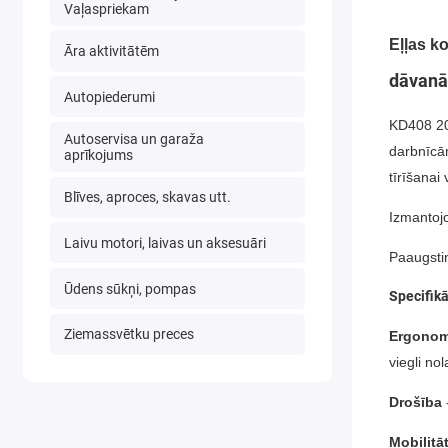
Vaļaspriekam
Eļļas k
Āra aktivitātēm
dāvanā
Autopiederumi
KD408 200
Autoservisa un garaža
darbnīcām
aprīkojums
tīrīšanai
Blīves, aproces, skavas utt.
Izmantojot
Laivu motori, laivas un aksesuāri
Paaugstin
Ūdens sūkņi, pompas
Specifikā
Ziemassvētku preces
Ergonom
viegli no
Drošība
Mobilitā