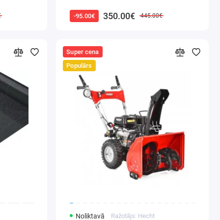
350.00€
-95.00€
€
445.00€
Super cena
Populārs
Noliktavā
Ražotājs: Hecht