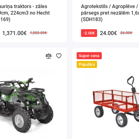
uriņa traktors - zāles
Agrotekstils / Agroplēve /
69cm, 224cm3 no Hecht
pārsegs pret nezālēm 1,
5169)
(SDH183)
1,371.00€
24.00€
-2.00€
1,550.00€
26.00€
Super cena
Populārs