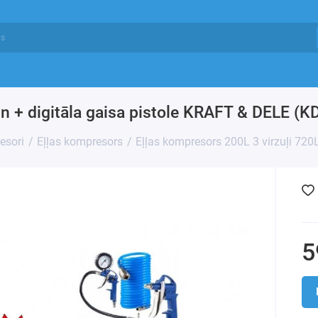
in + digitāla gaisa pistole KRAFT & DELE (K
esori
Eļļas kompresors
Eļļas kompresors 200L 3 virzuļi 720
5