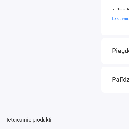
Tips: 
Model
Lasīt vai
Virzuļ
Virzuļ
Dzinēj
Sūkšan
Piegd
Efekti
Cilind
Baroša
Skaļu
Palīd
Darba 
Eļļas 
Izmant
Kompre
Motora
Ieteicamie produkti
Gaisa