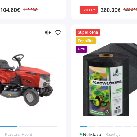
104.80€
280.00€
-20.00€
142.00€
300.00
Super cena
Populārs
Hits
ā
Ražotājs: Hecht
Noliktavā
Ražotājs: