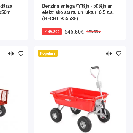
 dārza
Benzīna sniega tīrītājs - pūtējs ar
6x50m
elektrisko startu un lukturi 6.5 z.s.
(HECHT 9555SE)
545.80€
-149.20€
695.00€
Populārs