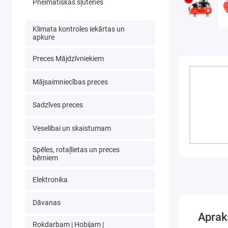
Pneimatiskās šļūtenes
Klimata kontroles iekārtas un
apkure
Preces Mājdzīvniekiem
Mājsaimniecības preces
Sadzīves preces
Veselibai un skaistumam
Spēles, rotaļlietas un preces
bērniem
Elektronika
Dāvanas
Aprak
Rokdarbam | Hobijam |