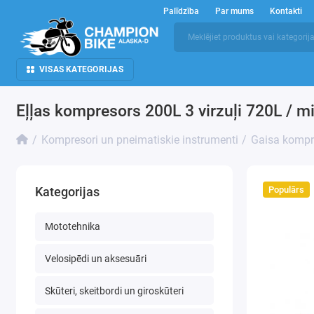
Palīdzība
Par mums
Kontakti
VISAS KATEGORIJAS
Eļļas kompresors 200L 3 virzuļi 720L / m
Kompresori un pneimatiskie instrumenti
Gaisa kompr
Populārs
Kategorijas
Mototehnika
Velosipēdi un aksesuāri
Skūteri, skeitbordi un giroskūteri