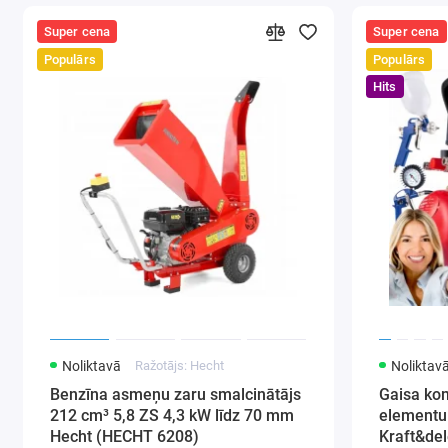
2 spie
2 ātrg
Super cena
Super cena
Aizsar
Populārs
Populārs
Integr
Hits
regulē
Svars 
Iepak
Komplek
Komple
Ātrā s
Rullīši
Roktur
Gumija
Gaisa 
Noliktavā
Ražotājs: Hecht
Noliktav
Benzīna asmeņu zaru smalcinātājs
Gaisa ko
212 cm³ 5,8 ZS 4,3 kW līdz 70 mm
elementu
Hecht (HECHT 6208)
Kraft&de