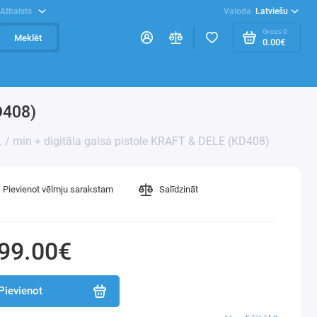
Atbalsts
Valoda
Latviešu
Grozs
0
Meklēt
0.00€
D408)
L / min + digitāla gaisa pistole KRAFT & DELE (KD408)
Pievienot vēlmju sarakstam
Salīdzināt
99.00€
Pievienot