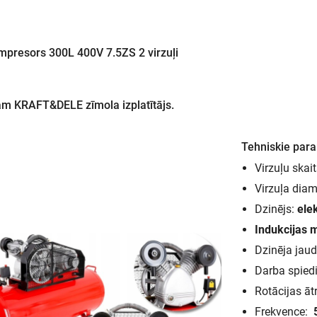
ompresors 300L 400V 7.5ZS 2 virzuļi
m KRAFT&DELE zīmola izplatītājs.
Tehniskie para
Virzuļu skait
Virzuļa diam
Dzinējs:
ele
Indukcijas 
Dzinēja jaud
Darba spied
Rotācijas ā
Frekvence: