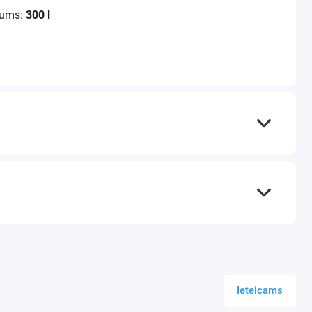
pums:
300 l
uda:
820 l/min
da:
550 l/min
400 V
alītājs
kg
dziņa
izsardzība
iediena reduktors
Kraft&Dele
ŽOJA ZĪMOLS KRAFT&DELE
rogresīva ierīce
Ieteicams
aft&Dele kompresori ir
tehnoloģiski