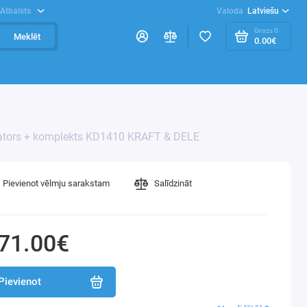
Atbalsts
Valoda
Latviešu
Grozs
0
Meklēt
0.00€
ators + komplekts KD1410 KRAFT & DELE
Pievienot vēlmju sarakstam
Salīdzināt
71.00€
Pievienot