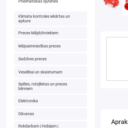
Pneimatiskās šļūtenes
Klimata kontroles iekārtas un
apkure
Preces Mājdzīvniekiem
Mājsaimniecības preces
Sadzīves preces
Veselibai un skaistumam
Spēles, rotaļlietas un preces
bērniem
Elektronika
Dāvanas
Aprak
Rokdarbam | Hobijam |