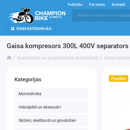
Palīdzība
Par mums
Kontakti
VISAS KATEGORIJAS
Gaisa kompresors 300L 400V separator
Kompresori un pneimatiskie instrumenti
Gaisa kompr
Populārs
Kategorijas
Mototehnika
Velosipēdi un aksesuāri
Skūteri, skeitbordi un giroskūteri