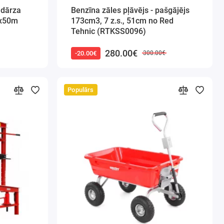
 dārza
Benzīna zāles pļāvējs - pašgājējs
s krāns.
6x50m
173cm3, 7 z.s., 51cm no Red
s
— platas ribas nodrošina labāku
Tehnic (RTKSS0096)
280.00€
-20.00€
300.00€
am ir riteņi, kas ļauj to ļoti viegli
soram raksturīgs
zems enerģijas
Populārs
enlaikus saglabājot augstus darbības
 plūsmas efektivitāte.
s diametrs
un lielā plūsma novērš
zsērēšanu.