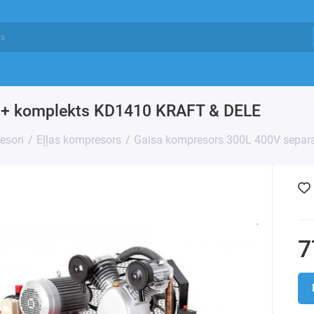
s + komplekts KD1410 KRAFT & DELE
esori
Eļļas kompresors
Gaisa kompresors 300L 400V separ
7