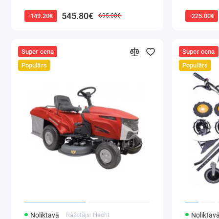
545.80€
-149.20€
-225.00€
695.00€
Super cena
Super cena
Populārs
Populārs
Noliktavā
Ražotājs: Hecht
Noliktav