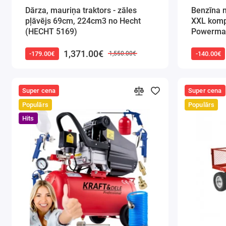
Dārza, mauriņa traktors - zāles
Benzīna m
pļāvējs 69cm, 224cm3 no Hecht
XXL komp
(HECHT 5169)
Powerma
1,371.00€
-179.00€
-140.00€
1,550.00€
Super cena
Super cena
Populārs
Populārs
Hits