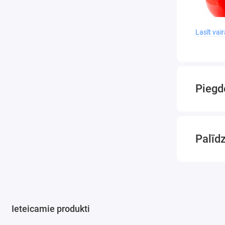
Lasīt vai
Piegd
Palīd
Ieteicamie produkti