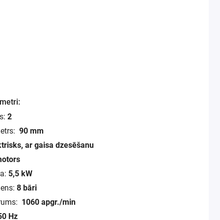
metri:
s:
2
etrs:
90 mm
ktrisks, ar gaisa dzesēšanu
motors
a:
5,5 kW
iens:
8 bāri
trums:
1060 apgr./min
50 Hz