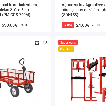
otobloks - kultivātors,
Agrotekstils / Agroplēve /
iztukšošana
lekts 210cm3 no
pārsegs pret nezālēm 1,
Ekonomisk
t (PM-GGS-700M)
(SDH183)
dzesēšanu.
550.00€
24.00€
-2.00€
690.00€
26.00€
Mobilais
— t
pārvietot.
Mūsu kompre
Super cena
patēriņš,
vi
Populārs
parametrus.
Augsta gaisa
Palielinātai
netīrumu ai