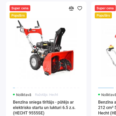
Super cena
Super cena
Populārs
Populārs
Noliktavā
Ražotājs: Hecht
Noliktav
Benzīna sniega tīrītājs - pūtējs ar
Benzīna 
elektrisko startu un lukturi 6.5 z.s.
212 cm³ 
(HECHT 9555SE)
Hecht (H