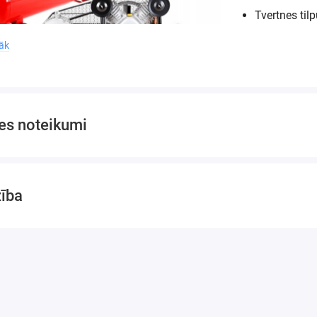
Tvertnes til
Sūkšanas ja
rāk
Efektīvā jau
Spriegums:
Iebūvēts atd
Svars:
170 
es noteikumi
Siksnas pie
Īsslēguma a
Iebūvēts sp
zība
Produkta dati:
Producents:
PRODUKTU RA
Tehnoloģiski p
Poļu zīmola Kr