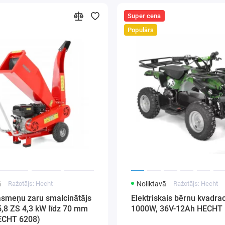
progresīvas ier
Super cena
kvalitātes mate
Populārs
Citas vērtīga
ir:
zemas ekspl
daudzfunkcional
Ergonomisks d
Kompresora ma
tam ir arī
autom
filtrācija, spi
riteņi
.
Mēs garantējam
ā
Ražotājs: Hecht
Noliktavā
Ražotājs: Hecht
normas, Kraft&
asmeņu zaru smalcinātājs
Elektriskais bērnu kvadrac
5,8 ZS 4,3 kW līdz 70 mm
1000W, 36V-12Ah HECHT
Sertificēts pro
ECHT 6208)
nepieciešamās 