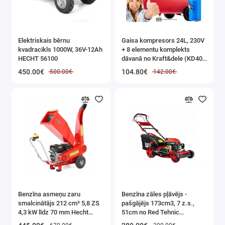
✔️ Augsta
efektivitāte
✔️ Daudzpusīgs
Elektriskais bērnu
Gaisa kompresors 24L, 230V
✔️ Ergonomisks
kvadracikls 1000W, 36V-12Ah
+ 8 elementu komplekts
HECHT 56100
dāvanā no Kraft&dele (KD400
dizains
3K)
450.00€
104.80€
500.00€
142.00€
✔️ Izturība
✔️ Saderība
✔️ Drošs darbs
✔️ Darba stabilitāte
✔️ Mobilitāte
✔️ Daudzpusīga
lietošana
Benzīna asmeņu zaru
Benzīna zāles pļāvējs -
smalcinātājs 212 cm³ 5,8 ZS
pašgājējs 173cm3, 7 z.s.,
✅PLAŠS PIELIETOJUMS
4,3 kW līdz 70 mm Hecht
51cm no Red Tehnic
(HECHT 6208)
(RTKSS0096)