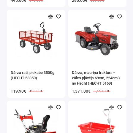
445.00€
280.00€
670.00€
300.00€
✔️Autoservisos
– lielu
skrūvju atskrūvēšana
un pievilkšana kravas
automašīnās,
autobusos un
lauksaimniecības
mašīnās.
✔️Smagā rūpniecība
–
Dārza rati, piekabe 350Kg
Dārza, mauriņa traktors -
konstrukciju elementu
(HECHT 53350)
zāles pļāvējs 69cm, 224cm3
no Hecht (HECHT 5169)
un rūpniecisko iekārtu
119.90€
1,371.00€
198.00€
1,550.00€
montāža un
demontāža.
✔️Būvniecība
– darbi,
kas saistīti ar tērauda
konstrukciju un rāmju