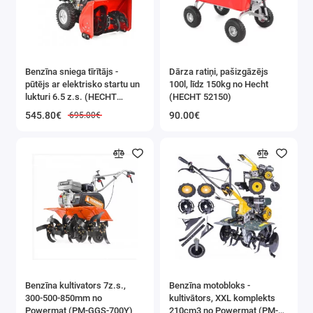
montāžu.
✔️Mašīnu un iekārtu
apkope
– iekārtu,
Benzīna sniega tīrītājs -
Dārza ratiņi, pašizgāzējs
pūtējs ar elektrisko startu un
100l, līdz 150kg no Hecht
kurām nepieciešams
lukturi 6.5 z.s. (HECHT
(HECHT 52150)
liels pievilkšanas spēks,
9555SE)
545.80€
90.00€
695.00€
apkope un remonts.
✔️Transports un
loģistika
– lielgabarīta
transportlīdzekļu un
noliktavu aprīkojuma
apkalpošana.
✔️Kuģu būves
Benzīna kultivators 7z.s.,
Benzīna motobloks -
nozare
– darbs uz
300-500-850mm no
kultivātors, XXL komplekts
kuģiem, kur
Powermat (PM-GGS-700Y)
210cm3 no Powermat (PM-