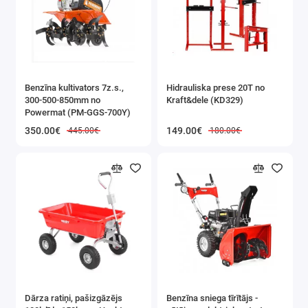
izmēri:
augstums:
135,6
cm
platums:
100,0 cm
Benzīna kultivators 7z.s.,
Hidrauliska prese 20T no
dziļums:
40,0 cm
300-500-850mm no
Kraft&dele (KD329)
Powermat (PM-GGS-700Y)
IEPAKOJUMS:
350.00€
149.00€
445.00€
180.00€
Neto svars:
44,1 kg
Bruto svars:
48,45
kg
Dārza ratiņi, pašizgāzējs
Benzīna sniega tīrītājs -