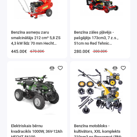
Tualetes galdiņam
ir
septiņas lielas
atvilktnes
. Darba
Benzīna asmeņu zaru
Benzīna zāles pļāvējs -
smalcinātājs 212 cm³ 5,8 ZS
pašgājējs 173cm3, 7 z.s.,
virsmas
uzturēšana
kārtībā
4,3 kW līdz 70 mm Hecht
51cm no Red Tehnic
būs vienkārša,
(HECHT 6208)
(RTKSS0096)
445.00€
280.00€
670.00€
300.00€
nodrošinot
labu
telpas
organizēšanu un
saglabājot
glītu
izskatu.
L
Elektriskais bērnu
Benzīna motobloks -
Ga
kvadracikls 1000W, 36V-12Ah
kultivātors, XXL komplekts
HECHT 56100
210cm3 no Powermat (PM-