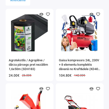
Ieteicams
g
d
ga
p
pr
Ta
ļa
v
Agrotekstils / Agroplēve /
Gaisa kompresors 24L, 230V
ko
dārza pārsegs pret nezālēm
+ 8 elementu komplekts
1,6x50m (SDH183)
dāvanā no Kraft&dele (KD400
ko
3K)
24.00€
104.80€
26.00€
142.00€
KOSMĒTIKAS
PASŪTĪJUMS