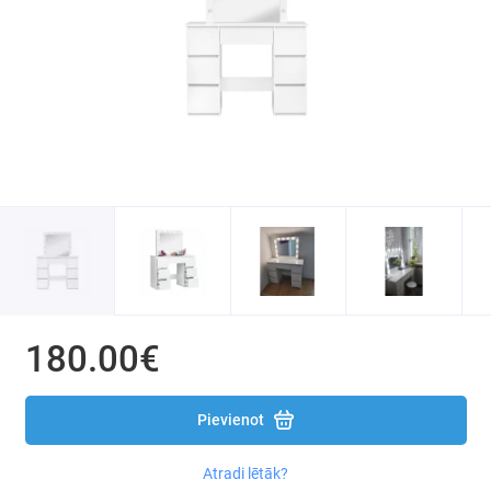
Seifi
Fotogrāfiju rāmji un aksesuāri
Lietussargi
Sauna
Maki
Pagarinātāji
Sīkumi ērtai dzīvei
180.00€
Pievienot
Atradi lētāk?