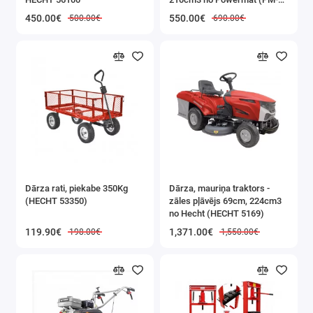
a
GGS-700M)
450.00€
550.00€
500.00€
690.00€
n
ka
uz
k
TEHNISKIE
DATI:
Dārza rati, piekabe 350Kg
Dārza, mauriņa traktors -
(HECHT 53350)
zāles pļāvējs 69cm, 224cm3
atvilktņu skaits:
7
no Hecht (HECHT 5169)
LED fona
119.90€
1,371.00€
198.00€
1,550.00€
apgaismojums:
JĀ
barošanas
avots:
elektrotīkls