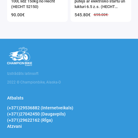
100l, līdz 150kg no Hecht
pūtējs ar elektrisko startu un
(HECHT 52150)
lukturi 6.5 z.s. (HECHT
9555SE)
90.00€
545.80€
695.00€
Izstrādāts latinsoft
2022 © Championbike, Alaska-D
Atbalsts
(+371)29536882 (Internetveikals)
(+371)27042450 (Daugavpils)
(+371)29622162 (RĪga)
Atzvani