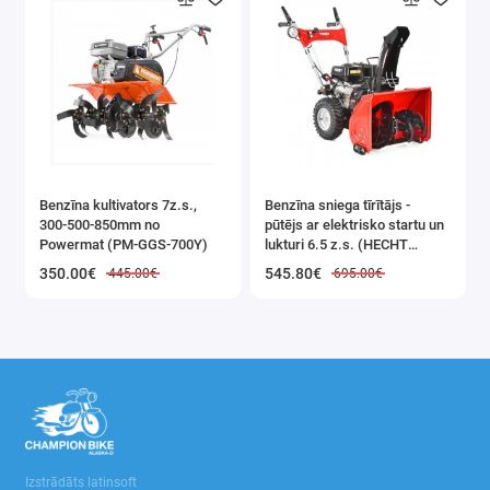
Benzīna kultivators 7z.s.,
Benzīna sniega tīrītājs -
300-500-850mm no
pūtējs ar elektrisko startu un
Powermat (PM-GGS-700Y)
lukturi 6.5 z.s. (HECHT
9555SE)
350.00€
545.80€
445.00€
695.00€
Izstrādāts latinsoft