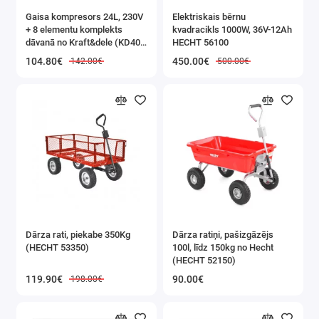
Gaisa kompresors 24L, 230V
Elektriskais bērnu
+ 8 elementu komplekts
kvadracikls 1000W, 36V-12Ah
dāvanā no Kraft&dele (KD400
HECHT 56100
3K)
104.80€
450.00€
142.00€
500.00€
Dārza rati, piekabe 350Kg
Dārza ratiņi, pašizgāzējs
(HECHT 53350)
100l, līdz 150kg no Hecht
(HECHT 52150)
119.90€
90.00€
198.00€