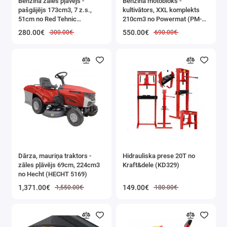
Benzīna zāles pļāvējs -
Benzīna motobloks -
pašgājējs 173cm3, 7 z.s.,
kultivātors, XXL komplekts
51cm no Red Tehnic
210cm3 no Powermat (PM-
(RTKSS0096)
GGS-700M)
280.00€
550.00€
300.00€
690.00€
Dārza, mauriņa traktors -
Hidrauliska prese 20T no
zāles pļāvējs 69cm, 224cm3
Kraft&dele (KD329)
no Hecht (HECHT 5169)
1,371.00€
149.00€
1,550.00€
180.00€