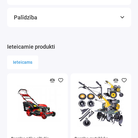
Gumijas rokturisIesaka audzētāji
Palīdzība
Izmēri:
Asmens platums: 10cm
Garums: 15 cm
Ieteicamie produkti
Komplektā ietilpst:
Ieteicams
Pilnīgi jauns mājdzīvnieku trimmeris
Oriģinālais iepakojums