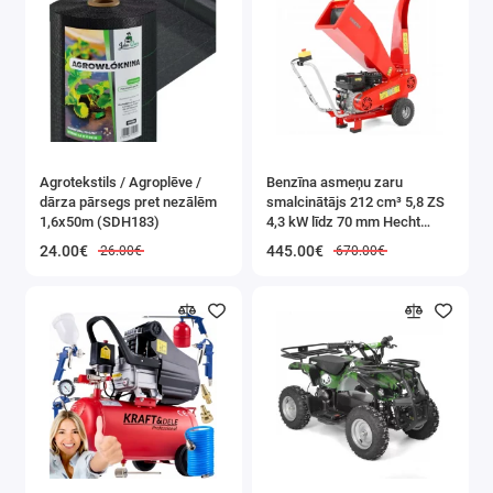
Agrotekstils / Agroplēve /
Benzīna asmeņu zaru
dārza pārsegs pret nezālēm
smalcinātājs 212 cm³ 5,8 ZS
1,6x50m (SDH183)
4,3 kW līdz 70 mm Hecht
(HECHT 6208)
24.00€
445.00€
26.00€
670.00€