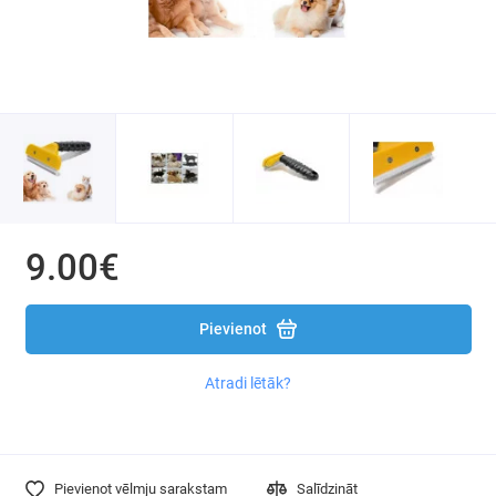
Mājdzīvnieku Ķemmes / Trimmeri
Mājdzīvnieku Manēžas / Sētiņas
9.00€
Pievienot
Atradi lētāk?
Pievienot vēlmju sarakstam
Salīdzināt