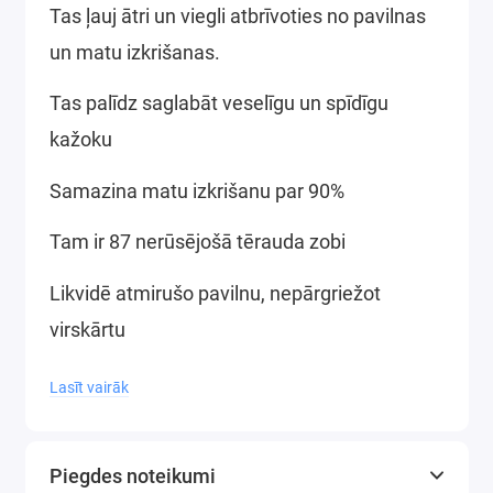
Tas ļauj ātri un viegli atbrīvoties no pavilnas
un matu izkrišanas.
Tas palīdz saglabāt veselīgu un spīdīgu
kažoku
Samazina matu izkrišanu par 90%
Tam ir 87 nerūsējošā tērauda zobi
Likvidē atmirušo pavilnu, nepārgriežot
virskārtu
Asmens izgatavots no izturīga tērauda
Lasīt vairāk
Ieteicams vidējiem un lieliem suņiem,
kaķiem un zirgiem
Piegdes noteikumi