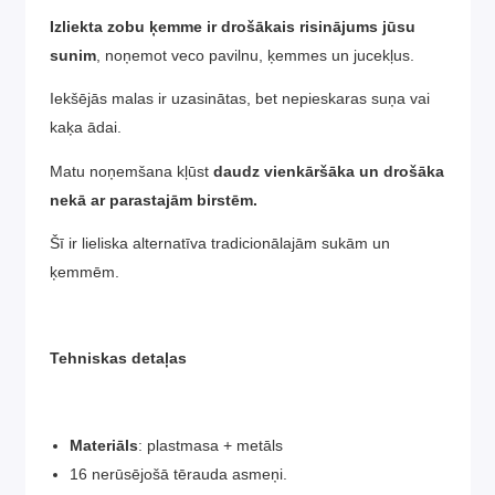
Izliekta zobu ķemme ir drošākais risinājums jūsu
sunim
, noņemot veco pavilnu, ķemmes un jucekļus.
Iekšējās malas ir uzasinātas, bet nepieskaras suņa vai
kaķa ādai.
Matu noņemšana kļūst
daudz vienkāršāka un drošāka
nekā ar parastajām birstēm.
Šī ir lieliska alternatīva tradicionālajām sukām un
ķemmēm.
Tehniskas detaļas
Materiāls
: plastmasa + metāls
16 nerūsējošā tērauda asmeņi.