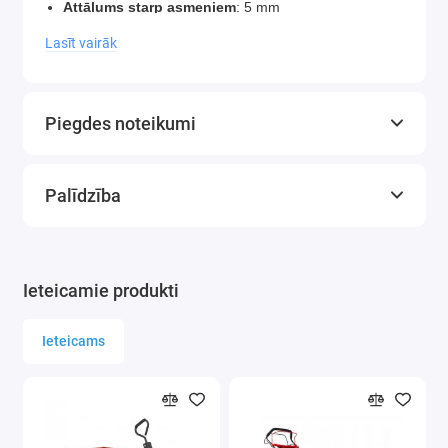
Attālums starp asmeņiem
: 5 mm
Izmēri
: 17 x 7,5 cm
Lasīt vairāk
Piegdes noteikumi
Palīdzība
Ieteicamie produkti
Ieteicams