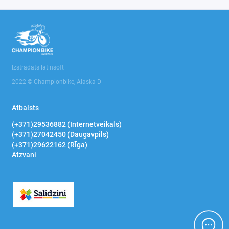
Izstrādāts latinsoft
2022 © Championbike, Alaska-D
Atbalsts
(+371)29536882 (Internetveikals)
(+371)27042450 (Daugavpils)
(+371)29622162 (RĪga)
Atzvani