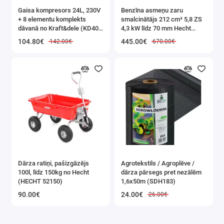
Gaisa kompresors 24L, 230V
Benzīna asmeņu zaru
+ 8 elementu komplekts
smalcinātājs 212 cm³ 5,8 ZS
dāvanā no Kraft&dele (KD400
4,3 kW līdz 70 mm Hecht
3K)
(HECHT 6208)
104.80€
445.00€
142.00€
670.00€
Dārza ratiņi, pašizgāzējs
Agrotekstils / Agroplēve /
100l, līdz 150kg no Hecht
dārza pārsegs pret nezālēm
(HECHT 52150)
1,6x50m (SDH183)
90.00€
24.00€
26.00€