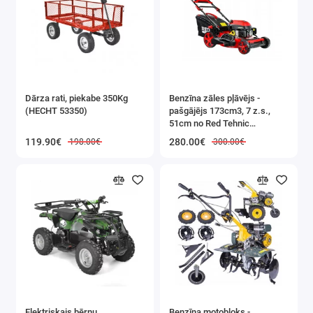
Dārza rati, piekabe 350Kg
Benzīna zāles pļāvējs -
(HECHT 53350)
pašgājējs 173cm3, 7 z.s.,
51cm no Red Tehnic
(RTKSS0096)
119.90€
280.00€
198.00€
300.00€
Elektriskais bērnu
Benzīna motobloks -