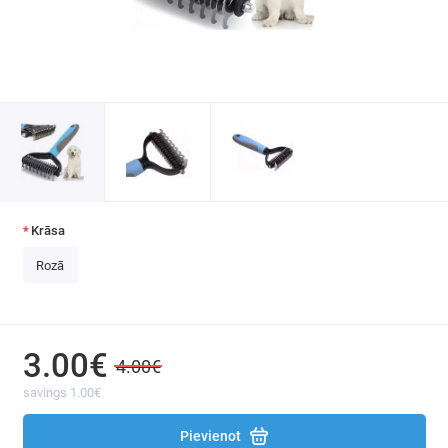
Mājdzīvnieku Ķemmes / Trimmeri
Mājdzīvnieku Manēžas / Sētiņas
Krāsa
Rozā
3.00€
4.00€
savings 1.00€
Pievienot