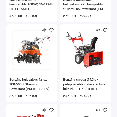
kvadracikls 1000W, 36V-12Ah
kultivātors, XXL komplekts
HECHT 56100
210cm3 no Powermat (PM-
GGS-700M)
450.00€
550.00€
500.00€
690.00€
Benzīna kultivators 7z.s.,
Benzīna sniega tīrītājs -
300-500-850mm no
pūtējs ar elektrisko startu un
Powermat (PM-GGS-700Y)
lukturi 6.5 z.s. (HECHT
9555SE)
350.00€
545.80€
445.00€
695.00€