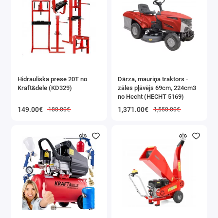
Hidrauliska prese 20T no
Dārza, mauriņa traktors -
Kraft&dele (KD329)
zāles pļāvējs 69cm, 224cm3
no Hecht (HECHT 5169)
149.00€
1,371.00€
180.00€
1,550.00€