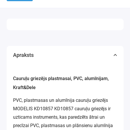
Darbam ar kabeļiem
Apraksts
Cauruļu griezējs plastmasai, PVC, alumīnijam,
Kraft&Dele
PVC, plastmasas un alumīnija cauruļu griezējs
MODELIS KD10857 KD10857 cauruļu griezējs ir
uzticams instruments, kas paredzēts ātrai un
precīzai PVC, plastmasas un plānsienu alumīnija