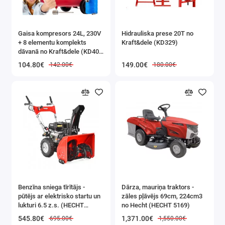
Gaisa kompresors 24L, 230V
Hidrauliska prese 20T no
+ 8 elementu komplekts
Kraft&dele (KD329)
dāvanā no Kraft&dele (KD400
3K)
104.80€
149.00€
142.00€
180.00€
Benzīna sniega tīrītājs -
Dārza, mauriņa traktors -
pūtējs ar elektrisko startu un
zāles pļāvējs 69cm, 224cm3
lukturi 6.5 z.s. (HECHT
no Hecht (HECHT 5169)
9555SE)
545.80€
1,371.00€
695.00€
1,550.00€