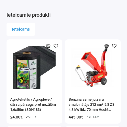
Ieteicamie produkti
Ieteicams
Agrotekstils / Agroplēve /
Benzīna asmeņu zaru
dārza pārsegs pret nezālēm
smalcinātājs 212 cm³ 5,8 ZS
1,6x50m (SDH183)
4,3 kW līdz 70 mm Hecht
(HECHT 6208)
24.00€
445.00€
26.00€
670.00€