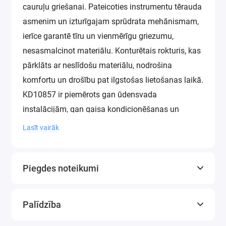
cauruļu griešanai. Pateicoties instrumentu tērauda
asmenim un izturīgajam sprūdrata mehānismam,
ierīce garantē tīru un vienmērīgu griezumu,
nesasmalcinot materiālu. Konturētais rokturis, kas
pārklāts ar neslīdošu materiālu, nodrošina
komfortu un drošību pat ilgstošas ​​lietošanas laikā.
KD10857 ir piemērots gan ūdensvada
instalācijām, gan gaisa kondicionēšanas un
ventilācijas sistēmām. Šim instrumentam jābūt
Lasīt vairāk
katra uzstādītāja, santehniķa un "dari pats"
entuziasta arsenālā.
Piegdes noteikumi
Palīdzība