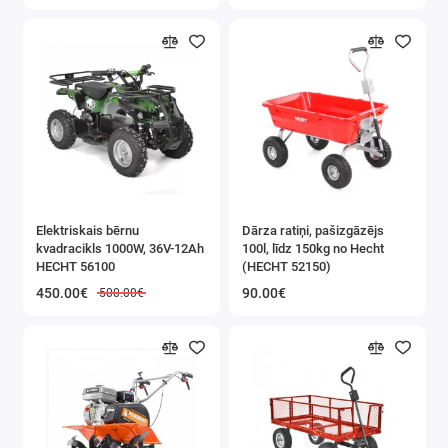
Elektriskais bērnu
Dārza ratiņi, pašizgāzējs
kvadracikls 1000W, 36V-12Ah
100l, līdz 150kg no Hecht
HECHT 56100
(HECHT 52150)
450.00€
90.00€
500.00€