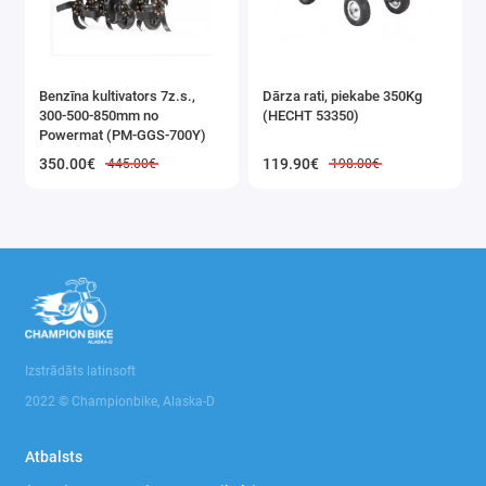
Benzīna kultivators 7z.s.,
Dārza rati, piekabe 350Kg
300-500-850mm no
(HECHT 53350)
Powermat (PM-GGS-700Y)
350.00€
119.90€
445.00€
198.00€
Izstrādāts latinsoft
2022 © Championbike, Alaska-D
Atbalsts