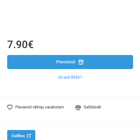
Instrumentu komplekti
Uzgaļi un galvas
Mērinstrumenti
7.90€
Poliuretāna putu pistoles
Pievienot
Magnētiskie turētāji
Sešstūra atslēgas
Atradi lētāk?
Kniedētāji
Kalti, perforatori
Pievienot vēlmju sarakstam
Salīdzināt
Atsperes skavas
Citi instrumenti
Dalīties