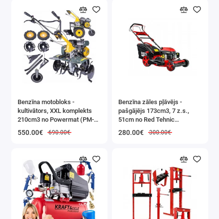
Benzīna motobloks -
Benzīna zāles pļāvējs -
kultivātors, XXL komplekts
pašgājējs 173cm3, 7 z.s.,
210cm3 no Powermat (PM-
51cm no Red Tehnic
GGS-700M)
(RTKSS0096)
550.00€
280.00€
690.00€
300.00€