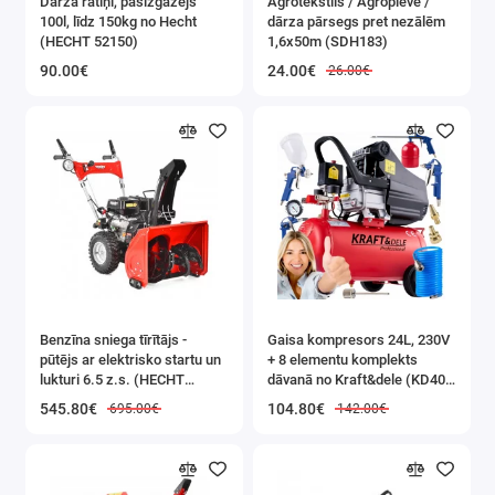
Dārza ratiņi, pašizgāzējs
Agrotekstils / Agroplēve /
100l, līdz 150kg no Hecht
dārza pārsegs pret nezālēm
entuzias
(HECHT 52150)
1,6x50m (SDH183)
kas mek
90.00€
24.00€
26.00€
uzticam
atbalstu
saviem
projekti
Ierīce ir
aprīkota
ergono
rokturi, 
Benzīna sniega tīrītājs -
Gaisa kompresors 24L, 230V
pūtējs ar elektrisko startu un
+ 8 elementu komplekts
nodroši
lukturi 6.5 z.s. (HECHT
dāvanā no Kraft&dele (KD400
lietošan
9555SE)
3K)
545.80€
104.80€
695.00€
142.00€
ļauj str
leņķī līd
Tas liet