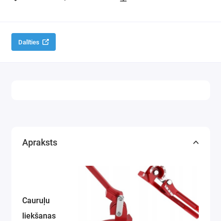
Darbam ar kabeļiem
Dalīties
Apraksts
Cauruļu
liekšanas