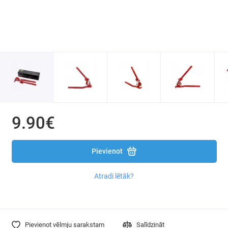
Instrumentu komplekti
Uzgaļi un galvas
Mērinstrumenti
Poliuretāna putu pistoles
Magnētiskie turētāji
9.90€
Sešstūra atslēgas
Kniedētāji
Pievienot
Kalti, perforatori
Atradi lētāk?
Atsperes skavas
Citi instrumenti
Pievienot vēlmju sarakstam
Salīdzināt