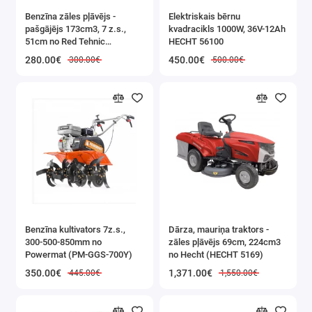
izturību
Benzīna zāles pļāvējs -
Elektriskais bērnu
pašgājējs 173cm3, 7 z.s.,
kvadracikls 1000W, 36V-12Ah
intensīv
51cm no Red Tehnic
HECHT 56100
lietoša
(RTKSS0096)
280.00€
450.00€
300.00€
500.00€
gadījum
KD1252
liekšan
instrume
ideāls
risināj
tiem, ka
novērtē
Benzīna kultivators 7z.s.,
Dārza, mauriņa traktors -
precizit
300-500-850mm no
zāles pļāvējs 69cm, 224cm3
darba
Powermat (PM-GGS-700Y)
no Hecht (HECHT 5169)
komfort
350.00€
1,371.00€
445.00€
1,550.00€