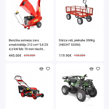
dod piln
kontroli
liekšan
procesu
ievēroj
Benzīna asmeņu zaru
Dārza rati, piekabe 350Kg
samazi
smalcinātājs 212 cm³ 5,8 ZS
(HECHT 53350)
cauruļu
4,3 kW līdz 70 mm Hecht
(HECHT 6208)
445.00€
119.90€
670.00€
198.00€
deformā
risku. Iz
konstruk
un iztur
materiā
izmant
garantē
instrum