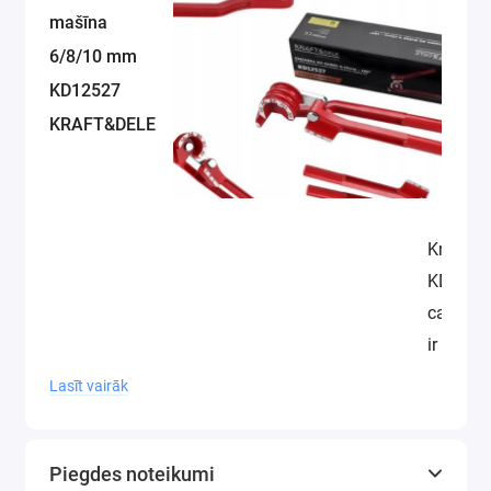
mašīna
6/8/10 mm
KD12527
KRAFT&DELE
Kraft & 
KD1252
cauruļu 
ir augst
kvalitāt
Lasīt vairāk
rokas
instrume
kas par
Piegdes noteikumi