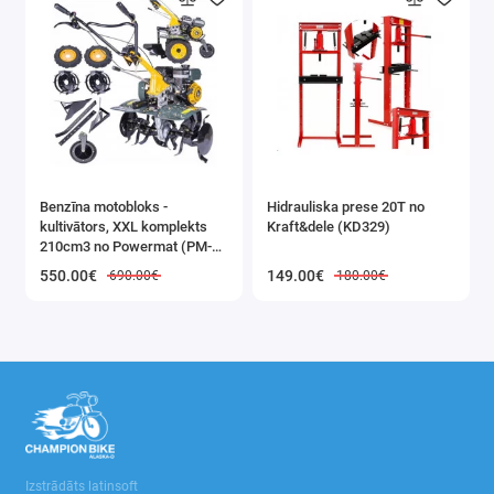
⭐Tehniskie dati
⚙️ Diametra
diapazons: 6 / 8
/ 10 mm
⚙️ Maksimālais
Benzīna motobloks -
Hidrauliska prese 20T no
kultivātors, XXL komplekts
Kraft&dele (KD329)
lieces leņķis:
210cm3 no Powermat (PM-
180°
GGS-700M)
550.00€
149.00€
690.00€
180.00€
⚙️ Materiāls:
rūdīts tērauds
⚙️ Cauruļu veidi:
varš, alumīnijs,
plānsienu
tērauds
Izstrādāts latinsoft