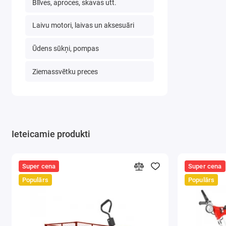
Blīves, aproces, skavas utt.
Pilnīgi d
Laivu motori, laivas un aksesuāri
Berdsen F
Ūdens sūkņi, pompas
Ziemassvētku preces
Cita starp
✔ sertifi
✔ ROHS se
Ieteicamie produkti
✔ Vācijas
Super cena
Super cena
✔ Standar
Populārs
Populārs
A2, EN 55
Iecienītā
garšu!