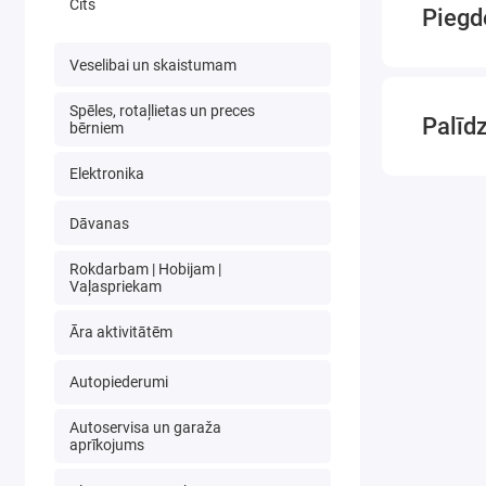
Cits
liepas 
Piegd
Garšv
Gaļa
(
Veselibai un skaistumam
Spēles, rotaļlietas un preces
Palīd
bērniem
Lai padar
produktu
Elektronika
Viegli iz
Dāvanas
Pateicoti
Rokdarbam | Hobijam |
Vaļaspriekam
Žāvēšanas
Āra aktivitātēm
Praktiski
Autopiederumi
Žāvētājs 
Autoservisa un garaža
aprīkojums
Mērķis
: 