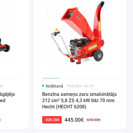
at
Noliktavā
Ražotājs: Hecht
šgājējs
Benzīna asmeņu zaru smalcinātājs
Red
212 cm³ 5,8 ZS 4,3 kW līdz 70 mm
Hecht (HECHT 6208)
445.00€
-225.00€
€
670.00€