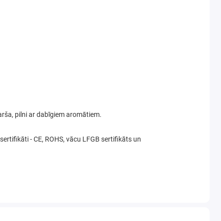
garša, pilni ar dabīgiem aromātiem.
 sertifikāti - CE, ROHS, vācu LFGB sertifikāts un
 ir ideāli piemēroti tējai (piparmētra, kumelīte,