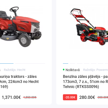
ā
Ražotājs: Hecht
Noliktavā
Ražotājs: Powerm
uriņa traktors - zāles
Benzīna zāles pļāvējs - pa
69cm, 224cm3 no Hecht
173cm3, 7 z.s., 51cm no 
5169)
Tehnic (RTKSS0096)
1,371.00€
280.00€
-20.00€
1,550.00€
300.00