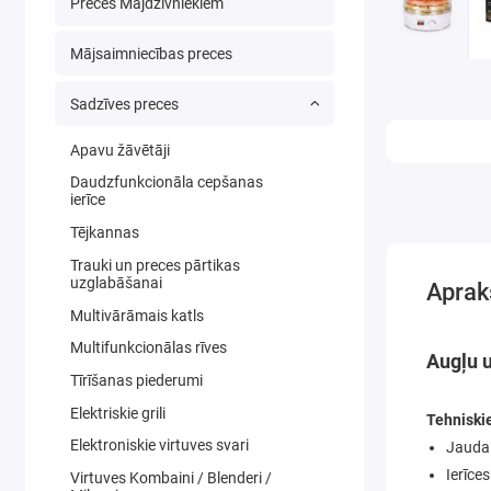
Preces Mājdzīvniekiem
Mājsaimniecības preces
Sadzīves preces
Apavu žāvētāji
Daudzfunkcionāla cepšanas
ierīce
Tējkannas
Trauki un preces pārtikas
uzglabāšanai
Aprak
Multivārāmais katls
Multifunkcionālas rīves
Augļu 
Tīrīšanas piederumi
Elektriskie grili
Tehniskie
Elektroniskie virtuves svari
Jauda
Ierīces
Virtuves Kombaini / Blenderi /