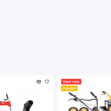
rošs
ood Dryer ir vairāki sertifikāti
, kas apstiprina tā drošību un kaitīgu sa
ā tas ir:
kāts CE
rtifikāts
 sertifikāts LFGB
Super cena
ti EN 60335-1: 2012 + A11 + A13, EN 60335-2-9: 2003 + A1 + A2 + A12 +
Populārs
014-2 : 2015, EN 61000-3: 2013, EN 61000-3: 2014 tiek noteikts, pamatoj
kās garšas visu gadu ar berdsena žāvētāju, jūs varat saglabāt sezonā