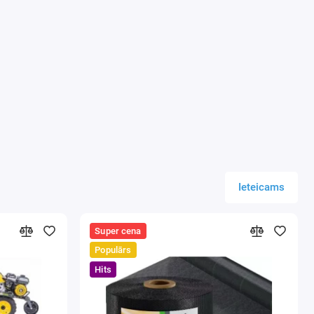
vienojumu neesamību.
Ieteicams
Super cena
 A13, EN 62233: 2008, EN 55014-1: 2006 + A1 +
Populārs
oties uz Tüv testēšanu
Hits
lo dārzeņu, augļu, savākšanas sēņu un garšaugu