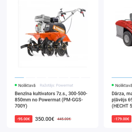
Noliktavā
Ražotājs: Powermat
Noliktav
Benzīna kultivators 7z.s., 300-500-
Dārza, ma
850mm no Powermat (PM-GGS-
pļāvējs 
700Y)
(HECHT 
350.00€
-95.00€
-179.00€
445.00€