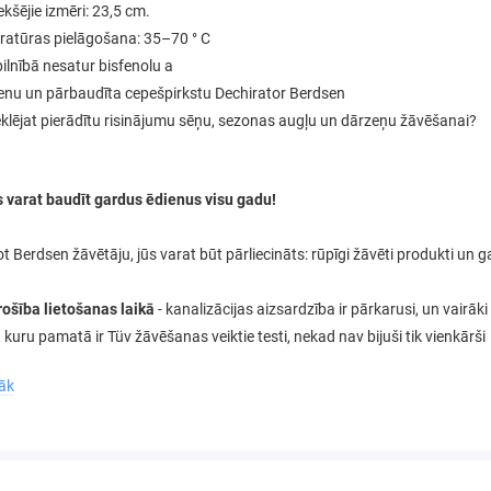
iekšējie izmēri: 23,5 cm.
atūras pielāgošana: 35–70 ° C
 pilnībā nesatur bisfenolu a
nu un pārbaudīta cepešpirkstu Dechirator Berdsen
klējat pierādītu risinājumu sēņu, sezonas augļu un dārzeņu žāvēšanai?
 varat baudīt gardus ēdienus visu gadu!
t Berdsen žāvētāju, jūs varat būt pārliecināts: rūpīgi žāvēti produkti un 
rošība lietošanas laikā
- kanalizācijas aizsardzība ir pārkarusi, un vairāki
, kuru pamatā ir Tüv žāvēšanas veiktie testi, nekad nav bijuši tik vienkārši
rāk
ārtikas žāvētājs
ir ideāli piemērots žāvēšanai
:
- ideāls aromātisks ēdienu papildinājums
āboli, bumbieri, banāni, zemenes, dzērvenes utt.)
ņi
(žāvēti dārzeņi ir lielisks papildinājums, piemēram, zupām), garšaugi, kas