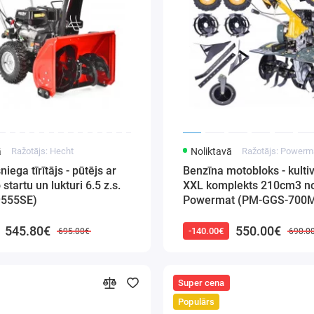
ā
Ražotājs: Hecht
Noliktavā
Ražotājs: Powerm
iega tīrītājs - pūtējs ar
Benzīna motobloks - kultiv
 startu un lukturi 6.5 z.s.
XXL komplekts 210cm3 n
9555SE)
Powermat (PM-GGS-700
545.80€
550.00€
-140.00€
695.00€
690.0
Super cena
Populārs