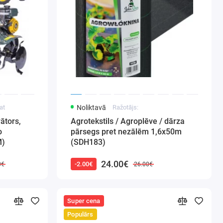
at
Noliktavā
Ražotājs:
ātors,
Agrotekstils / Agroplēve / dārza
o
pārsegs pret nezālēm 1,6x50m
M)
(SDH183)
24.00€
-2.00€
0€
26.00€
Super cena
Populārs