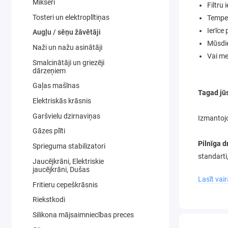
Mikseri
Filtru 
Tosteri un elektroplītiņas
Temper
Ierīce
Augļu / sēņu žāvētāji
Mūsdie
Naži un nažu asinātāji
Vai me
Smalcinātāji un griezēji
dārzeņiem
Gaļas mašīnas
Tagad jūs
Elektriskās krāsnis
Garšvielu dzirnaviņas
Izmantojo
Gāzes plīti
Pilnīga d
Sprieguma stabilizatori
standarti
Jaucējkrāni, Elektriskie
jaucējkrāni, Dušas
Lasīt vai
Berdsen p
Fritieru cepeškrāsnis
sēnes
Riekstkodi
Augļi
(
Silikona mājsaimniecības preces
Dārze