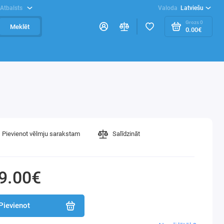
Atbalsts
Valoda
Latviešu
Grozs
0
Meklēt
0.00€
Pievienot vēlmju sarakstam
Salīdzināt
9.00€
Pievienot