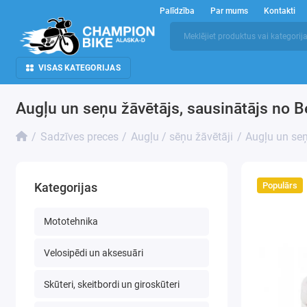
Palīdzība
Par mums
Kontakti
VISAS KATEGORIJAS
Augļu un seņu žāvētājs, sausinātājs no
Sadzīves preces
Augļu / sēņu žāvētāji
Augļu un seņ
Populārs
Kategorijas
Mototehnika
Velosipēdi un aksesuāri
Skūteri, skeitbordi un giroskūteri