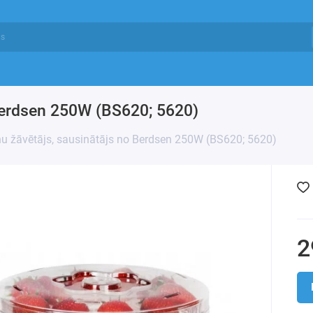
 Berdsen 250W (BS620; 5620)
u žāvētājs, sausinātājs no Berdsen 250W (BS620; 5620)
2