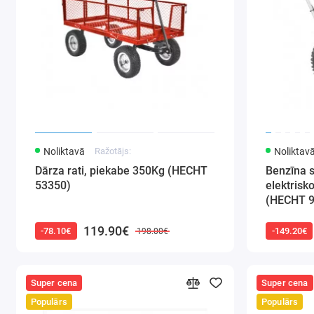
Noliktavā
Ražotājs:
Noliktav
Dārza rati, piekabe 350Kg (HECHT
Benzīna sn
53350)
elektrisko
(HECHT 
119.90€
-78.10€
-149.20€
198.00€
Super cena
Super cena
Populārs
Populārs