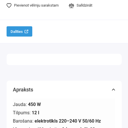
Pievienot vēlmju sarakstam
Salīdzināt
Sprieguma stabilizatori
Jaucējkrāni, Elektriskie jaucējkrāni, Dušas
Dalīties
Fritieru cepeškrāsnis
Riekstkodi
Silikona mājsaimniecības preces
Cits
Apraksts
Jauda:
450 W
Tilpums:
12 l
Barošana:
elektrotīkls 220–240 V 50/60 Hz