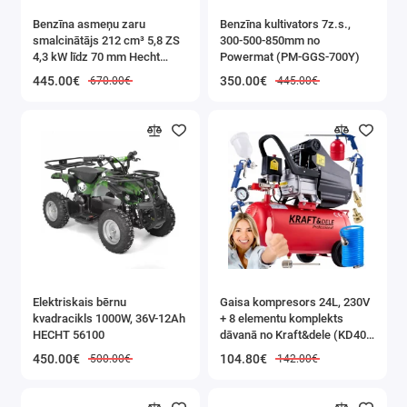
Benzīna asmeņu zaru
Benzīna kultivators 7z.s.,
smalcinātājs 212 cm³ 5,8 ZS
300-500-850mm no
4,3 kW līdz 70 mm Hecht
Powermat (PM-GGS-700Y)
(HECHT 6208)
445.00€
350.00€
670.00€
445.00€
Elektriskais bērnu
Gaisa kompresors 24L, 230V
kvadracikls 1000W, 36V-12Ah
+ 8 elementu komplekts
HECHT 56100
dāvanā no Kraft&dele (KD400
3K)
450.00€
104.80€
500.00€
142.00€