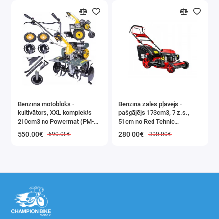
Benzīna motobloks -
Benzīna zāles pļāvējs -
kultivātors, XXL komplekts
pašgājējs 173cm3, 7 z.s.,
210cm3 no Powermat (PM-
51cm no Red Tehnic
GGS-700M)
(RTKSS0096)
550.00€
280.00€
690.00€
300.00€