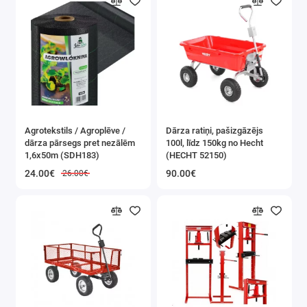
Agrotekstils / Agroplēve /
Dārza ratiņi, pašizgāzējs
dārza pārsegs pret nezālēm
100l, līdz 150kg no Hecht
1,6x50m (SDH183)
(HECHT 52150)
24.00€
90.00€
26.00€