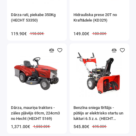
Dārza rati, piekabe 350Kg
Hidrauliska prese 20T no
(HECHT 53350)
Kraft&dele (KD329)
119.90€
149.00€
198.00€
180.00€
Dārza, mauriņa traktors -
Benzīna sniega tīrītājs -
zāles pļāvējs 69cm, 224cm3
pūtējs ar elektrisko startu un
no Hecht (HECHT 5169)
lukturi 6.5 z.s. (HECHT
9555SE)
1,371.00€
545.80€
1,550.00€
695.00€