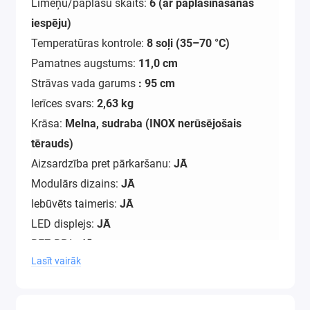
Līmeņu/paplāšu skaits:
6 (ar paplašināšanas
iespēju)
Temperatūras kontrole:
8 soļi (35–70 °C)
Pamatnes augstums:
11,0 cm
Strāvas vada garums
: 95 cm
Ierīces svars:
2,63 kg
Krāsa:
Melna, sudraba (INOX nerūsējošais
tērauds)
Aizsardzība pret pārkaršanu:
JĀ
Modulārs dizains:
JĀ
Iebūvēts taimeris:
JĀ
LED displejs:
JĀ
BEZ BPA:
JĀ
Lasīt vairāk