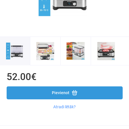
Elektroniskie virtuves svari
Virtuves Kombaini / Blenderi / Mikseri
Tosteri un elektroplītiņas
Augļu / sēņu žāvētāji
Naži un nažu asinātāji
Smalcinātāji un griezēji dārzeņiem
52.00€
Gaļas mašīnas
Pievienot
Elektriskās krāsnis
Atradi lētāk?
Garšvielu dzirnaviņas
Gāzes plīti