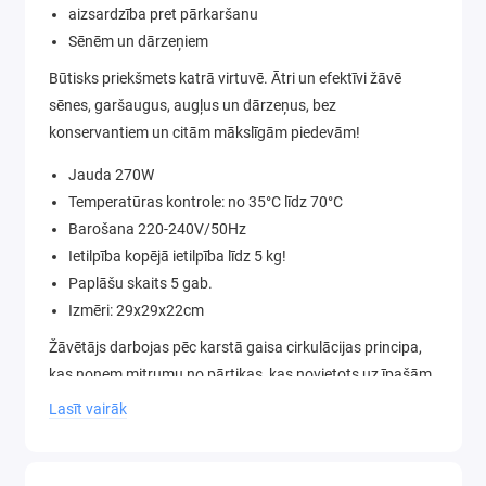
aizsardzība pret pārkaršanu
Sēnēm un dārzeņiem
Būtisks priekšmets katrā virtuvē. Ātri un efektīvi žāvē
sēnes, garšaugus, augļus un dārzeņus, bez
konservantiem un citām mākslīgām piedevām!
Jauda 270W
Temperatūras kontrole: no 35°C līdz 70°C
Barošana 220-240V/50Hz
Ietilpība kopējā ietilpība līdz 5 kg!
Paplāšu skaits 5 gab.
Izmēri: 29x29x22cm
Žāvētājs darbojas pēc karstā gaisa cirkulācijas principa,
kas noņem mitrumu no pārtikas, kas novietots uz īpašām
paplātēm. Iztvaicējot ūdeni par 60%-70%, žāvēti produkti
Lasīt vairāk
iegūst izturību.
ŽĀVĒŠANAS PROCESS