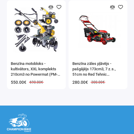
Benzīna motobloks -
Benzīna zāles pļāvējs -
kultivātors, XXL komplekts
pašgājējs 173cm3, 7 z.s.,
210cm3 no Powermat (PM-
51cm no Red Tehnic
GGS-700M)
(RTKSS0096)
550.00€
280.00€
690.00€
300.00€