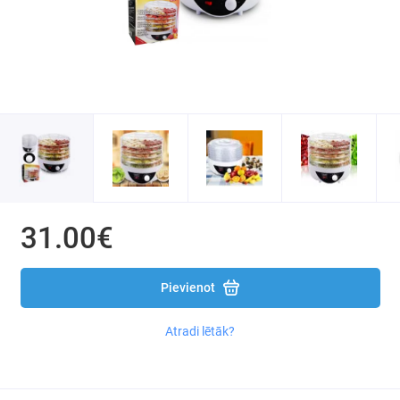
Elektroniskie virtuves svari
Virtuves Kombaini / Blenderi / Mikseri
Tosteri un elektroplītiņas
Augļu / sēņu žāvētāji
Naži un nažu asinātāji
Smalcinātāji un griezēji dārzeņiem
31.00€
Gaļas mašīnas
Pievienot
Elektriskās krāsnis
Atradi lētāk?
Garšvielu dzirnaviņas
Gāzes plīti