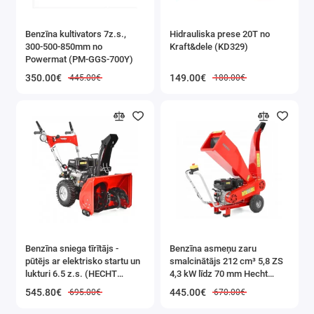
Benzīna kultivators 7z.s.,
Hidrauliska prese 20T no
300-500-850mm no
Kraft&dele (KD329)
Powermat (PM-GGS-700Y)
350.00€
149.00€
445.00€
180.00€
Benzīna sniega tīrītājs -
Benzīna asmeņu zaru
pūtējs ar elektrisko startu un
smalcinātājs 212 cm³ 5,8 ZS
lukturi 6.5 z.s. (HECHT
4,3 kW līdz 70 mm Hecht
9555SE)
(HECHT 6208)
545.80€
445.00€
695.00€
670.00€