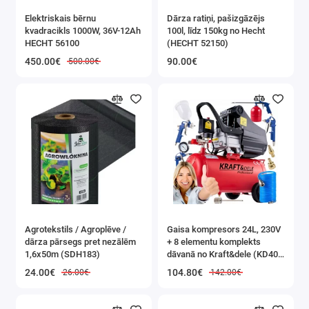
zāļu tējas (piparmētra, liepziedu, kumelīšu u.c.)
Elektriskais bērnu
Dārza ratiņi, pašizgāzējs
kaltētas sēnes zupām un ēdieniem
kvadracikls 1000W, 36V-12Ah
100l, līdz 150kg no Hecht
kaltēti apelsīni dekorēšanai
HECHT 56100
(HECHT 52150)
žāvētas ķirbju sēklas
450.00€
90.00€
500.00€
kaltētas ziedu lapas aromātiskiem maisījumiem
žāvēta gaļa
žāvētas zivis
Agrotekstils / Agroplēve /
Gaisa kompresors 24L, 230V
dārza pārsegs pret nezālēm
+ 8 elementu komplekts
1,6x50m (SDH183)
dāvanā no Kraft&dele (KD400
3K)
24.00€
104.80€
26.00€
142.00€