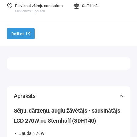
Pievienot vēlmju sarakstam
Salīdzināt
Sprieguma stabilizatori
Pievienots 1 person
Jaucējkrāni, Elektriskie jaucējkrāni, Dušas
Dalīties
Fritieru cepeškrāsnis
Riekstkodi
Silikona mājsaimniecības preces
Cits
Apraksts
Sēņu, dārzeņu, augļu žāvētājs - sausinātājs
LCD 270W no Sternhoff (SDH140)
Jauda: 270W