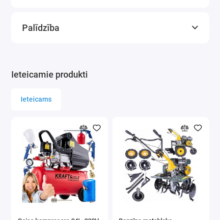
skrūvgriezis, kā arī instrukcijas poļu valodā.
Estētisks iepakojums un kartona kaste — ideāli
Palīdzība
piemērota dāvanai, droši nostiprināta
transportēšanai, gatava nodošanai bez papildu
iepakojuma.
Ieteicamie produkti
Augsta precizitāte un vienmērīga braukšana —
ABEC-7 gultņi nodrošina ārkārtīgi vienmērīgu un
Ieteicams
klusu darbību, samazinot rites pretestību.
Skrejriteņa specifikācijas:
bremze aizmugurējā dubļu sargā
neslīdošs klājs
salokāmi neslīdoši rokturi
rezerves klāja uzlīme
lieli, elastīgi riteņi