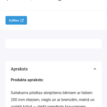
Dalīties
Apraksts
Produkta apraksts:
Saliekams pilsētas skrejritenis bērniem ar lieliem
200 mm riteņiem, viegls un ar bremzēm, melnā un
violetā krāsā — ideāli piemērots braucieniem