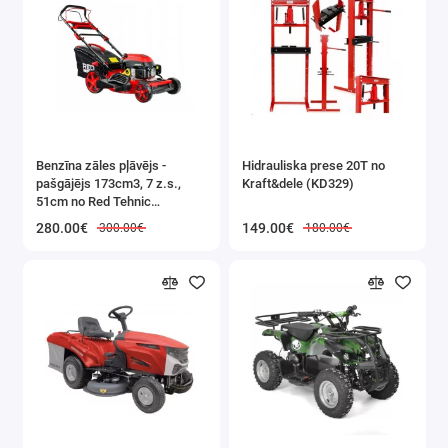
atbalsta kājiņa
pudeles turētājs
zvaniņš
transportēšanas siksna
rezerves neslīdoša klāja uzlīme
skrūvgriezis
Benzīna zāles pļāvējs -
Hidrauliska prese 20T no
pašgājējs 173cm3, 7 z.s.,
Kraft&dele (KD329)
instrukcija poļu valodā
51cm no Red Tehnic
(RTKSS0096)
krāsains iepakojums
280.00€
149.00€
300.00€
180.00€
brūna transportēšanas kaste