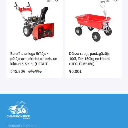
Benzīna sniega tīrītājs -
Dārza ratiņi, pašizgāzējs
pūtējs ar elektrisko startu un
100l, līdz 150kg no Hecht
lukturi 6.5 z.s. (HECHT
(HECHT 52150)
9555SE)
545.80€
90.00€
695.00€
Izstrādāts latinsoft