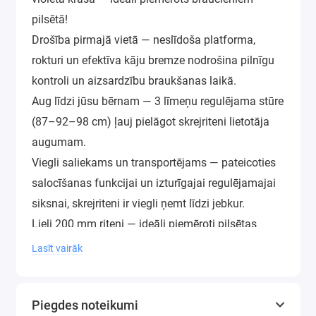
pilsētā!
Drošība pirmajā vietā — neslīdoša platforma,
rokturi un efektīva kāju bremze nodrošina pilnīgu
kontroli un aizsardzību braukšanas laikā.
Aug līdzi jūsu bērnam — 3 līmeņu regulējama stūre
(87–92–98 cm) ļauj pielāgot skrejriteni lietotāja
augumam.
Viegli saliekams un transportējams — pateicoties
salocīšanas funkcijai un izturīgajai regulējamajai
siksnai, skrejriteni ir viegli ņemt līdzi jebkur.
Lieli 200 mm riteņi — ideāli piemēroti pilsētas
ietvēm un nelīdzenam reljefam, nodrošina
Lasīt vairāk
vienmērīgu un stabilu braucienu.
Pilns komplekts — pudele, zvaniņš, rezerves
Piegdes noteikumi
pretslīdes uzlīme, pārnēsāšanas siksna un pat