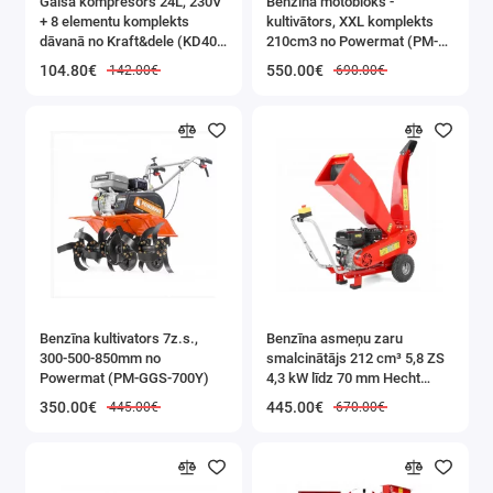
Gaisa kompresors 24L, 230V
Benzīna motobloks -
statīvs: jā
+ 8 elementu komplekts
kultivātors, XXL komplekts
dāvanā no Kraft&dele (KD400
210cm3 no Powermat (PM-
regulējama pārnēsāšanas siksna 42–72 cm
3K)
GGS-700M)
104.80€
550.00€
142.00€
690.00€
dāvanas ideja
iepakota estētiskā kastē kaste
riteņu diametrs: 20 cm
izmēri: 97 x 37 x 105 cm
klāja izmēri: 33 x 11 cm
stūres augstuma regulēšana: 87 - 92 - 98 cm
svars: 3,5 kg
svars iepakotā veidā: 4,7 kg
zīmols: KRUZZEL
Benzīna kultivators 7z.s.,
Benzīna asmeņu zaru
300-500-850mm no
smalcinātājs 212 cm³ 5,8 ZS
krāsa: melna un violeta
Powermat (PM-GGS-700Y)
4,3 kW līdz 70 mm Hecht
materiāls: alumīnijs + PU + PP
(HECHT 6208)
350.00€
445.00€
445.00€
670.00€
Komplektā ietilpst:
skrejritenis