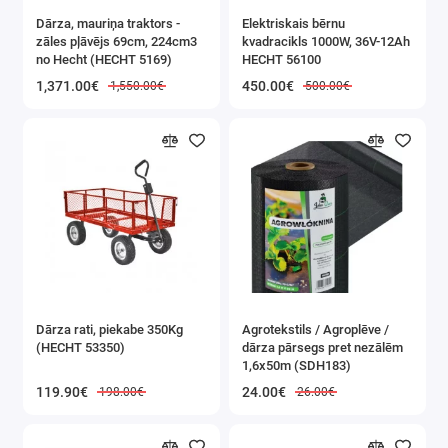
Dārza, mauriņa traktors -
Elektriskais bērnu
zāles pļāvējs 69cm, 224cm3
kvadracikls 1000W, 36V-12Ah
no Hecht (HECHT 5169)
HECHT 56100
1,371.00€
450.00€
1,550.00€
500.00€
Dārza rati, piekabe 350Kg
Agrotekstils / Agroplēve /
(HECHT 53350)
dārza pārsegs pret nezālēm
1,6x50m (SDH183)
119.90€
24.00€
198.00€
26.00€