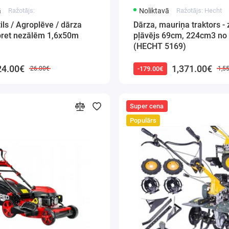
ā
Ražotājs:
Noliktavā
Ražotājs: Hecht
ils / Agroplēve / dārza
Dārza, mauriņa traktors - 
pret nezālēm 1,6x50m
pļāvējs 69cm, 224cm3 no
)
(HECHT 5169)
24.00€
1,371.00€
-179.00€
26.00€
1,5
Super cena
Populārs