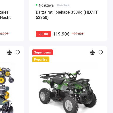
Noliktavā
Ražotājs:
zāles
Dārza rati, piekabe 350Kg (HECHT
 Hecht
53350)
119.90€
-78.10€
50.00€
198.00€
Super cena
Populārs