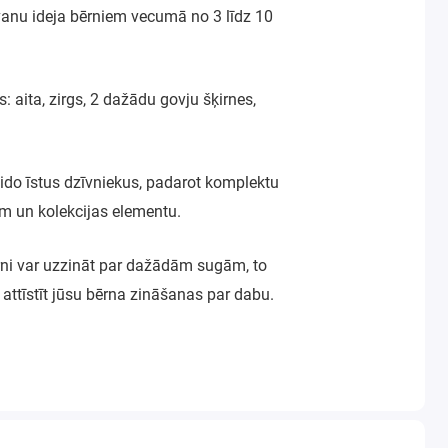
vanu ideja bērniem vecumā no 3 līdz 10
: aita, zirgs, 2 dažādu govju šķirnes,
veido īstus dzīvniekus, padarot komplektu
niem un kolekcijas elementu.
bērni var uzzināt par dažādām sugām, to
attīstīt jūsu bērna zināšanas par dabu.
a, kas ir izturīgs, drošs un noturīgs pret
standartiem, tāpēc varat būt pārliecināti,