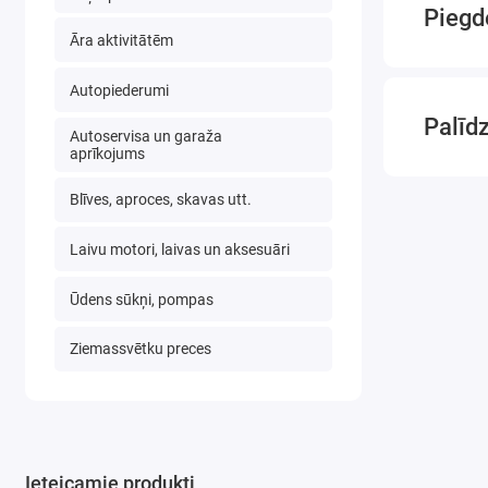
ka tas ir
Piegd
Āra aktivitātēm
Autopiederumi
Komplek
Palīd
Autoservisa un garaža
aprīkojums
Aitas
Blīves, aproces, skavas utt.
Zirgs
divu 
Laivu motori, laivas un aksesuāri
kaza
ēzelis
Ūdens sūkņi, pompas
vista
Ziemassvētku preces
pīle
Bufal
Zoss
brieži
Ieteicamie produkti