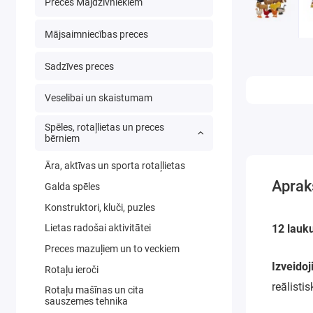
Preces Mājdzīvniekiem
Mājsaimniecības preces
Sadzīves preces
Veselibai un skaistumam
Spēles, rotaļlietas un preces
bērniem
Āra, aktīvas un sporta rotaļlietas
Aprak
Galda spēles
Konstruktori, kluči, puzles
12 lauku
Lietas radošai aktivitātei
Preces mazuļiem un to veckiem
Izveidoj
Rotaļu ieroči
reālisti
Rotaļu mašīnas un cita
sauszemes tehnika