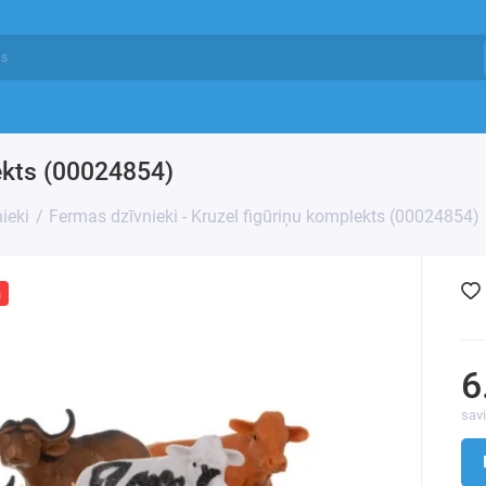
lekts (00024854)
nieki
Fermas dzīvnieki - Kruzel figūriņu komplekts (00024854)
a
6
sav