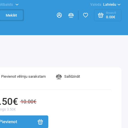
Atbalsts
Valoda
Latviešu
Grozs
0
Meklēt
0.00€
Pievienot vēlmju sarakstam
Salīdzināt
.50€
10.00€
ings 3.50€
Pievienot