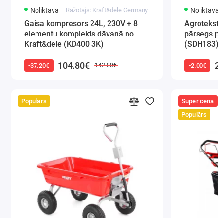
Noliktavā
Ražotājs: Kraft&dele Germany
Noliktav
Gaisa kompresors 24L, 230V + 8
Agrotekst
elementu komplekts dāvanā no
pārsegs 
Kraft&dele (KD400 3K)
(SDH183
104.80€
-37.20€
-2.00€
142.00€
Populārs
Super cena
Populārs