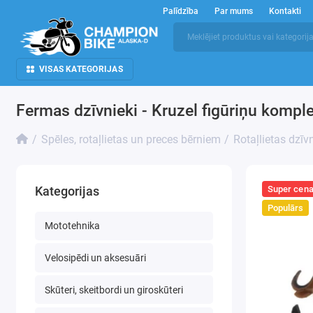
Palīdzība
Par mums
Kontakti
VISAS KATEGORIJAS
Fermas dzīvnieki - Kruzel figūriņu komp
Spēles, rotaļlietas un preces bērniem
Rotaļlietas dzīv
Super cen
Kategorijas
Populārs
Mototehnika
Velosipēdi un aksesuāri
Skūteri, skeitbordi un giroskūteri