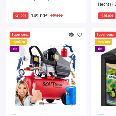
Hecht (H
149.00€
-31.00€
-225.00€
180.00€
Super cena
Super cena
Populārs
Populārs
Hits
Hits