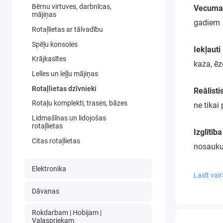
Bērnu virtuves, darbnīcas,
Vecumam
mājiņas
gadiem
Rotaļlietas ar tālvadību
Spēļu konsoles
Iekļauti
Krājkasītes
kaza, ēze
Lelles un leļļu mājiņas
Rotaļlietas dzīvnieki
Reālisti
Rotaļu komplekti, trases, bāzes
ne tikai
Lidmašīnas un lidojošas
rotaļlietas
Izglītīb
Сitas rotaļlietas
nosaukum
Elektronika
Materiāl
Lasīt vai
bojājumi
Dāvanas
Rokdarbam | Hobijam |
Atbilst 
Vaļaspriekam