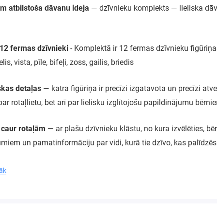
 atbilstoša dāvanu ideja
— dzīvnieku komplekts — lieliska dā
 12 fermas dzīvnieki
- Komplektā ir 12 fermas dzīvnieku figūriņas
lis, vista, pīle, bifeļi, zoss, gailis, briedis
skas detaļas
— katra figūriņa ir precīzi izgatavota un precīzi at
 par rotaļlietu, bet arī par lielisku izglītojošu papildinājumu bēr
a caur rotaļām
— ar plašu dzīvnieku klāstu, no kura izvēlēties, 
iem un pamatinformāciju par vidi, kurā tie dzīvo, kas palīdzēs 
u drošība un izturība
— izgatavoti no augstas kvalitātes materiāl
rāk
em, nodrošinot bērniem drošu un jautru izklaidi gadiem ilgi.
Eiropas standartiem
— komplekts ir pārbaudīts atbilstoši Eiropas 