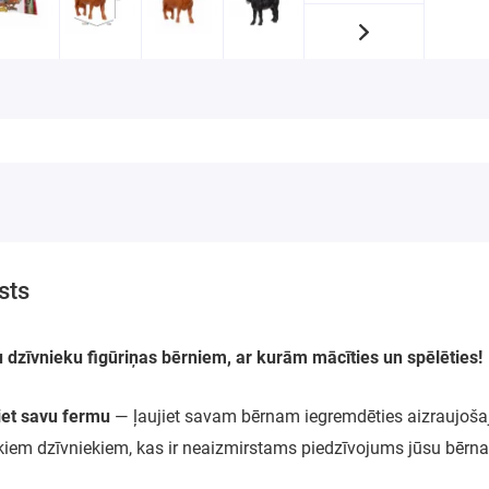
sts
 dzīvnieku figūriņas bērniem, ar kurām mācīties un spēlēties!
iet savu fermu
— ļaujiet savam bērnam iegremdēties aizraujošaj
skiem dzīvniekiem, kas ir neaizmirstams piedzīvojums jūsu bērn