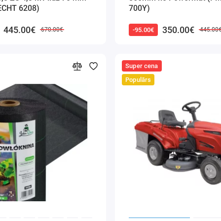
ECHT 6208)
700Y)
445.00€
350.00€
-95.00€
670.00€
445.00
Super cena
Populārs