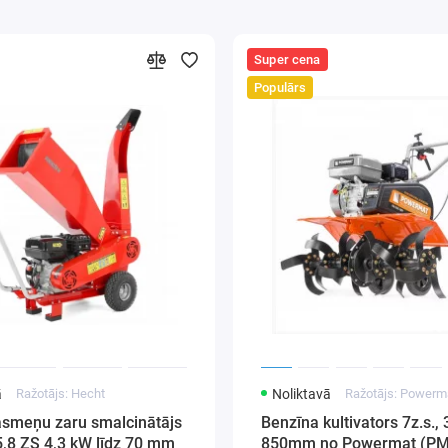
ta specifikācijas:
Super cena
Populārs
st Eiropas standartiem
as ideja
gi materiāli
ls KRUZZEL
: daudzkrāsains
ieku skaits: 12 gab.
ieka (govs) piemēra izmēri ir 6 x 9,5 x 3 cm.
: 0,334 kg
 iepakojumā: 0,423 kg
iāls: PVC
ā
Ražotājs: Hecht
Noliktavā
Ražotājs: Powerm
asmeņu zaru smalcinātājs
Benzīna kultivators 7z.s.,
5,8 ZS 4,3 kW līdz 70 mm
850mm no Powermat (PM