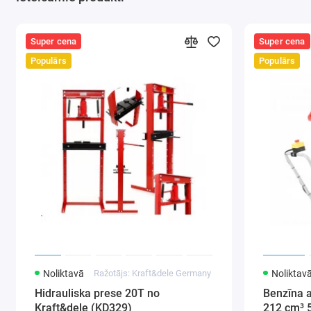
Komplek
Super cena
Super cena
Populārs
Populārs
Atbil
dāvan
izturī
Zīmo
krāsa
Dzīvn
Dzīvn
svars
Svars
Mater
Noliktavā
Ražotājs: Kraft&dele Germany
Noliktav
Hidrauliska prese 20T no
Benzīna 
Kraft&dele (KD329)
212 cm³ 