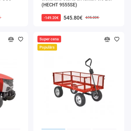
(HECHT 9555SE)
545.80€
-149.20€
€
695.00€
Super cena
Populārs