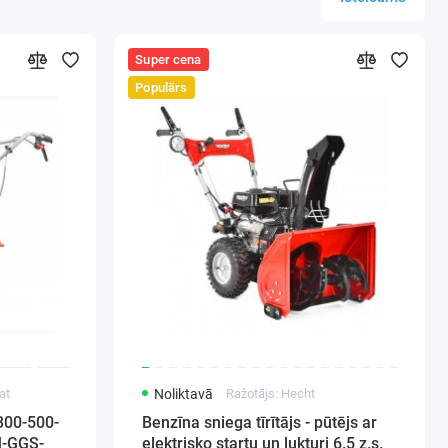
Super cena
Populārs
at
Noliktavā
Ražotājs: Hecht
 300-500-
Benzīna sniega tīrītājs - pūtējs ar
-GGS-
elektrisko startu un lukturi 6.5 z.s.