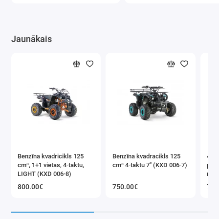
Jaunākais
Benzīna kvadricikls 125
Benzīna kvadracikls 125
4T d
cm³, 1+1 vietas, 4-taktu,
cm³ 4-taktu 7" (KXD 006-7)
pit
LIGHT (KXD 006-8)
mot
Ext
800.00€
750.00€
770