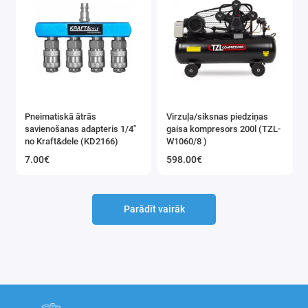
Pneimatiskā ātrās
Virzuļa/siksnas piedziņas
savienošanas adapteris 1/4"
gaisa kompresors 200l (TZL-
no Kraft&dele (KD2166)
W1060/8 )
7.00€
598.00€
Parādīt vairāk