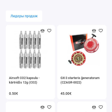
Лидеры продаж
Airsoft CO2 kapsula -
GX-3 starteris ģeneratoram
kārtridžs 12g (CO2)
(CZAGR-0022)
0.50€
45.00€